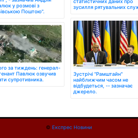
статистичних даних про
алюк у розмові з
зусилля рятувальних слу
вівською Поштою".
ого за тиждень: генерал-
тенант Павлюк озвучив
Зустрічі "Рамштайн"
ати супротивника.
найближчим часом не
відбудеться, -- зазначає
джерело.
©
Експрес Новини