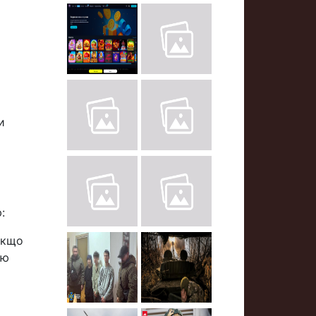
и
:
Якщо
ію