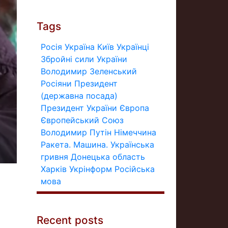
Tags
Росія
Україна
Київ
Українці
Збройні сили України
Володимир Зеленський
Росіяни
Президент
(державна посада)
Президент України
Європа
Європейський Союз
Володимир Путін
Німеччина
Ракета.
Машина.
Українська
гривня
Донецька область
Харків
Укрінформ
Російська
мова
Recent posts