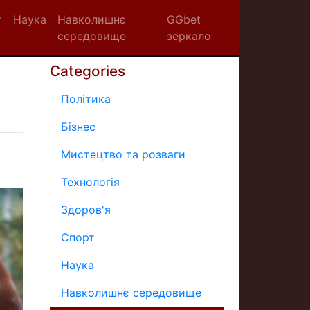
т
Наука
Навколишнє
GGbet
середовище
зеркало
Categories
Політика
Бізнес
Мистецтво та розваги
Технологія
Здоров'я
Спорт
Наука
Навколишнє середовище