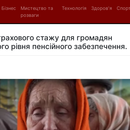
Бізнес
Мистецтво та
Технологія
Здоров'я
Спор
розваги
трахового стажу для громадян
ого рівня пенсійного забезпечення.