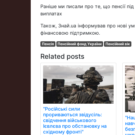
Раніше ми писали про те, що пенсії пі
виплатах
Також, Знай.ua інформував про нові у
фінансовою підтримкою.
Пенсія
Пенсійний фонд України
Пенсійний вік
Related posts
"Російські сили
прориваються звідусіль:
"На
свідчення військового
нав
Ієвлєва про обстановку на
без
східному фронті"
школ