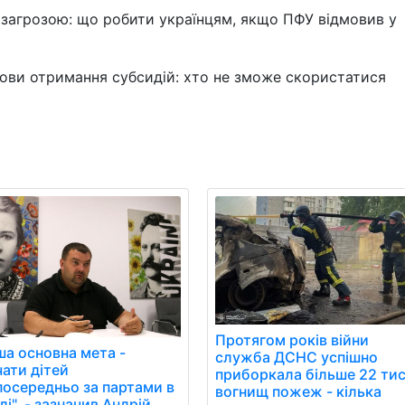
д загрозою: що робити українцям, якщо ПФУ відмовив у
мови отримання субсидій: хто не зможе скористатися
Протягом років війни
ша основна мета -
служба ДСНС успішно
чати дітей
приборкала більше 22 ти
посередньо за партами в
вогнищ пожеж - кілька
і", - зазначив Андрій