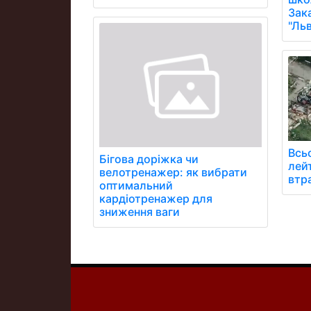
Зак
"Ль
Всь
Бігова доріжка чи
лей
велотренажер: як вибрати
втр
оптимальний
кардіотренажер для
зниження ваги