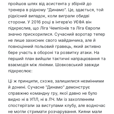
пройшов шлях від асистента у збірній до
тренера в рідному "Динамо". Це, здається, той
рідкісний випадок, коли виграли обидві
сторони. У 2016 році в інтерв'ю УЄФА він
підкреслив, що Ліга Чемпіонів та Ліга Європи
значно прискорилися. Сучасний воротар тепер
не лише захисник свого майданчика, але й
повноцінний польовий гравець, який активно
бере участь в обороні та розвитку атаки. На
перший план вийшли тактичні напрацювання та
взаємодія між лініями. Шовковський завжди
підкреслює:
Ці ж принципи, схоже, залишилися незмінними
й донині. Сучасне "Динамо" демонструє
справжню командну гру, якої давно не було
видно ні в УПЛ, ні в ЛЧ. Ми із захопленням
спостерігали за виступами клубу, але водночас
не могли стримати розчарування. Кияни мали