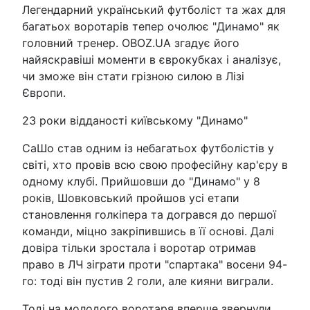
Легендарний український футболіст та жах для
багатьох воротарів тепер очолює "Динамо" як
головний тренер. OBOZ.UA згадує його
найяскравіші моменти в єврокубках і аналізує,
чи зможе він стати грізною силою в Лізі
Європи.
23 роки відданості київському "Динамо"
СаШо став одним із небагатьох футболістів у
світі, хто провів всю свою професійну кар'єру в
одному клубі. Прийшовши до "Динамо" у 8
років, Шовковський пройшов усі етапи
становлення голкіпера та догрався до першої
команди, міцно закріпившись в її основі. Далі
довіра тільки зростала і воротар отримав
право в ЛЧ зіграти проти "спартака" восени 94-
го: тоді він пустив 2 голи, але кияни виграли.
Тоді на молодого воротаря вперше звернули