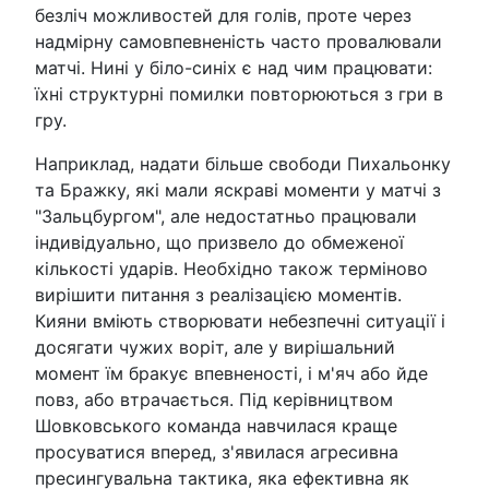
безліч можливостей для голів, проте через
надмірну самовпевненість часто провалювали
матчі. Нині у біло-синіх є над чим працювати:
їхні структурні помилки повторюються з гри в
гру.
Наприклад, надати більше свободи Пихальонку
та Бражку, які мали яскраві моменти у матчі з
"Зальцбургом", але недостатньо працювали
індивідуально, що призвело до обмеженої
кількості ударів. Необхідно також терміново
вирішити питання з реалізацією моментів.
Кияни вміють створювати небезпечні ситуації і
досягати чужих воріт, але у вирішальний
момент їм бракує впевненості, і м'яч або йде
повз, або втрачається. Під керівництвом
Шовковського команда навчилася краще
просуватися вперед, з'явилася агресивна
пресингувальна тактика, яка ефективна як