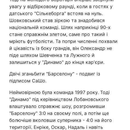
увагу у відбірковому раунді, коли в гостях у
датського "Сількеборга" встояв на нуль.
Шовковський став зіркою та знадобився
національній команді. Шлях наприкінці 90-х
стане справжнім злетом, саме про такий і
мріють футболісти. Та попри численні похвали
й цікавість із боку грандів, він Олександр не
піде шляхом Шевченка та Лужного й
залишиться у "Динамо" до кінця кар'єри.
Двічі зганьбити "Барселону" - подвиг із
підписом СаШо.
Неймовірною була команда 1997 року. Тоді
"Динамо" під керівництвом Лобановського
влаштувало справжнє шоу, розгромивши
"Барселону" 3:0 на своєму полі, а потім ще
болючіше вколовши суперника - 4:0 на його
території. Енріке, Оскар, Надаль і навіть