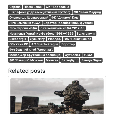
Європа
Півзахисник
ФК "Барселона
Штрафний удар (асоціативний футбол)
ФК "Реал Мадрид
Олександр Шовковський
ФК "Динамо" Київ
Ліга чемпіонів УЄФА
Воротар (асоціативний футбол)
Ліга Європи УЄФА
Ліга чемпіонів УЄФА 2017-18
Чемпіонат України з футболу 1998—1999
Золота куля
Silkeborg IF
Луїш Фігу
Рівалдо.
ФК "Панатінаїкос
Об'єктив RC
AC Sparta Prague
Воротар
Футбольний клуб "Арсенал".
Менеджер (футбольна асоціація)
Футболіст
УЄФА
ФК "Баварія" Мюнхен
Мюнхен
Зальцбург
Зінедін Зідан
Related posts