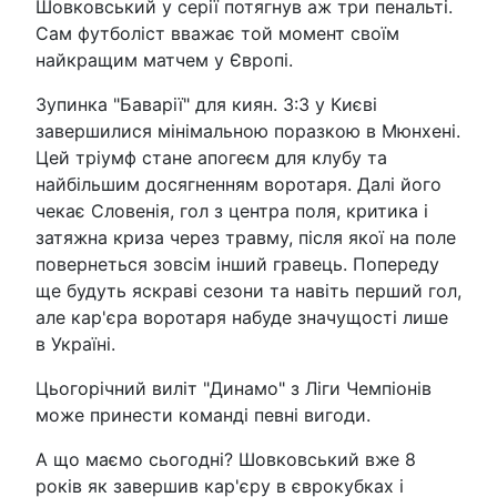
Шовковський у серії потягнув аж три пенальті.
Сам футболіст вважає той момент своїм
найкращим матчем у Європі.
Зупинка "Баварії" для киян. 3:3 у Києві
завершилися мінімальною поразкою в Мюнхені.
Цей тріумф стане апогеєм для клубу та
найбільшим досягненням воротаря. Далі його
чекає Словенія, гол з центра поля, критика і
затяжна криза через травму, після якої на поле
повернеться зовсім інший гравець. Попереду
ще будуть яскраві сезони та навіть перший гол,
але кар'єра воротаря набуде значущості лише
в Україні.
Цьогорічний виліт "Динамо" з Ліги Чемпіонів
може принести команді певні вигоди.
А що маємо сьогодні? Шовковський вже 8
років як завершив кар'єру в єврокубках і