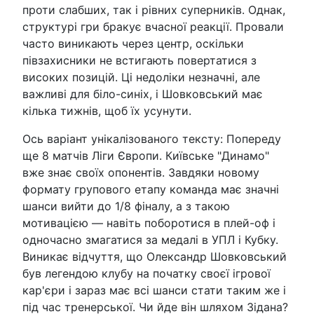
проти слабших, так і рівних суперників. Однак,
структурі гри бракує вчасної реакції. Провали
часто виникають через центр, оскільки
півзахисники не встигають повертатися з
високих позицій. Ці недоліки незначні, але
важливі для біло-синіх, і Шовковський має
кілька тижнів, щоб їх усунути.
Ось варіант унікалізованого тексту: Попереду
ще 8 матчів Ліги Європи. Київське "Динамо"
вже знає своїх опонентів. Завдяки новому
формату групового етапу команда має значні
шанси вийти до 1/8 фіналу, а з такою
мотивацією — навіть поборотися в плей-оф і
одночасно змагатися за медалі в УПЛ і Кубку.
Виникає відчуття, що Олександр Шовковський
був легендою клубу на початку своєї ігрової
кар'єри і зараз має всі шанси стати таким же і
під час тренерської. Чи йде він шляхом Зідана?