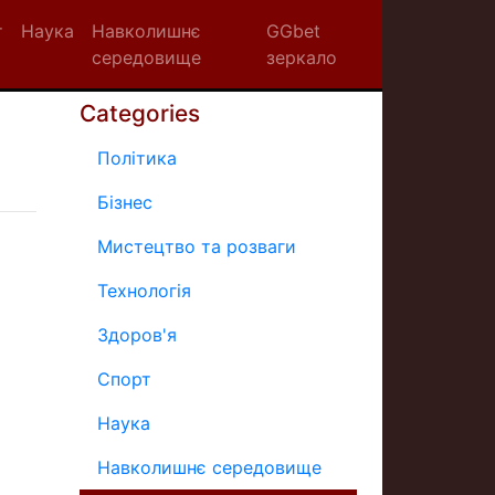
т
Наука
Навколишнє
GGbet
середовище
зеркало
Categories
Політика
Бізнес
Мистецтво та розваги
Технологія
Здоров'я
Спорт
Наука
Навколишнє середовище