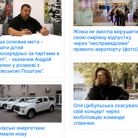
Жінка не змогла вирушити
свою омріяну відпустку
ша основна мета -
через "несправедливе"
чати дітей
правило аеропорту (фото
посередньо за партами в
і", - зазначив Андрій
алюк у розмові з
вівською Поштою".
Оля Цибульська скасувал
свій концерт через
мобілізацію команди
співачки.
ківські енергетики
имали нову