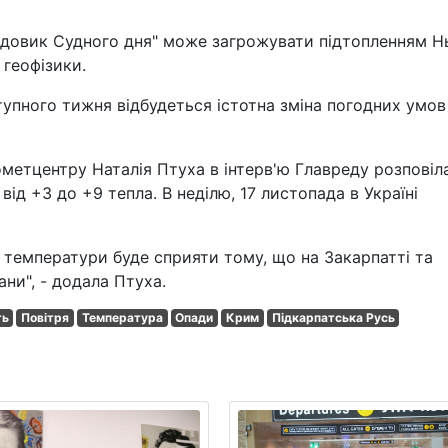
одовик Судного дня" може загрожувати підтопленням Н
 геофізики.
упного тижня відбудеться істотна зміна погодних умов
метцентру Наталія Птуха в інтерв'ю Главреду розповіла
 від +3 до +9 тепла. В неділю, 17 листопада в Україні
я температури буде сприяти тому, що на Закарпатті та
ни", - додала Птуха.
ть
Повітря
Температура
Опади
Крим
Підкарпатська Русь