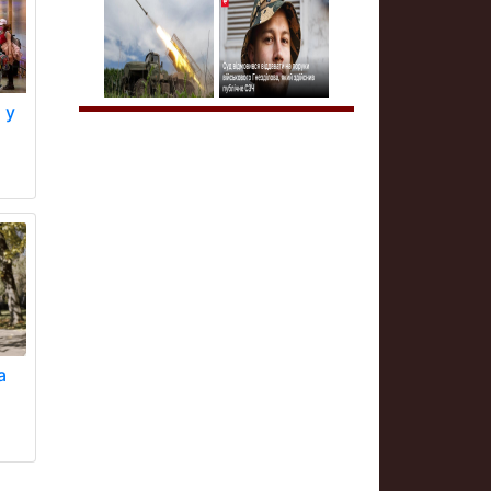
 у
)
а