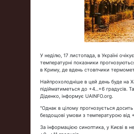
У неділю, 17 листопада, в Україні очік
температурні показники прогнозуються 
в Криму, де вдень стовпчики термометр
Найпрохолодніше в цей день буде на Х
підійматиметься до +4...+6 градусів. 
Діденко, інформує UAINFO.org.
"Однак в цілому прогнозується досить 
бездощові умови з температурою від +4
За інформацією синоптика, у Києві в н