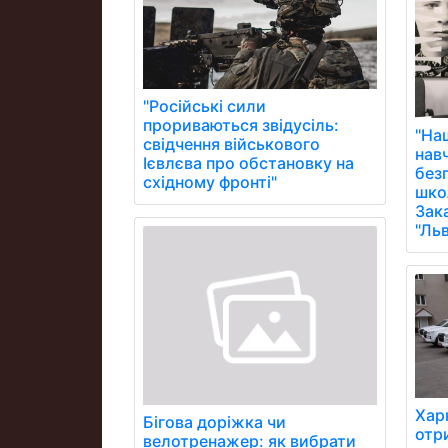
"Російські сили
прориваються звідусіль:
"На
свідчення військового
нав
Ієвлєва про обстановку на
без
східному фронті"
школ
Зак
"Ль
Хар
Бігова доріжка чи
отр
велотренажер: як вибрати