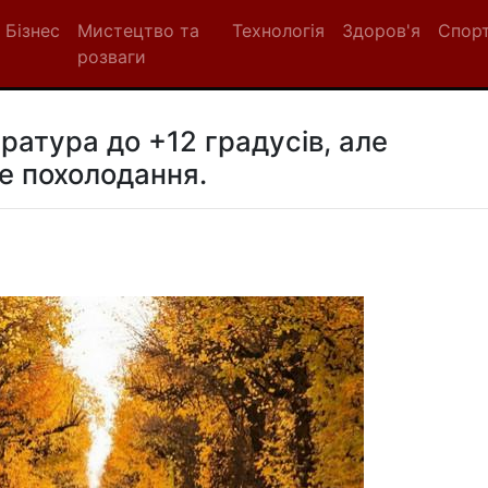
Бізнес
Мистецтво та
Технологія
Здоров'я
Спор
розваги
ратура до +12 градусів, але
е похолодання.