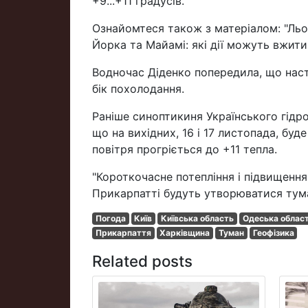
+9...+11 градусів.
Ознайомтеся також з матеріалом: "Ль
Йорка та Майамі: які дії можуть вжити
Водночас Діденко попередила, що наст
бік похолодання.
Раніше синоптикиня Українського гідро
що на вихідних, 16 і 17 листопада, буде
повітря прогріється до +11 тепла.
"Короткочасне потепління і підвищенн
Прикарпатті будуть утворюватися тума
Погода
Київ
Київська область
Одеська облас
Прикарпаття
Харківщина
Туман
Геофізика
Related posts