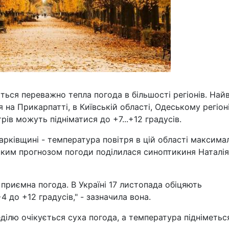
ується переважно тепла погода в більшості регіонів. Най
на Прикарпатті, в Київській області, Одеському регіоні
ів можуть підніматися до +7...+12 градусів.
арківщині - температура повітря в цій області максима
Таким прогнозом погоди поділилася синоптикиня Наталія
приємна погода. В Україні 17 листопада обіцяють
 до +12 градусів," - зазначила вона.
еділю очікується суха погода, а температура підніметьс