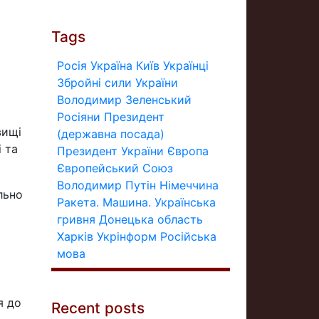
Tags
Росія
Україна
Київ
Українці
Збройні сили України
Володимир Зеленський
Росіяни
Президент
вищі
(державна посада)
 та
Президент України
Європа
Європейський Союз
Володимир Путін
Німеччина
льно
Ракета.
Машина.
Українська
гривня
Донецька область
Харків
Укрінформ
Російська
мова
я до
Recent posts