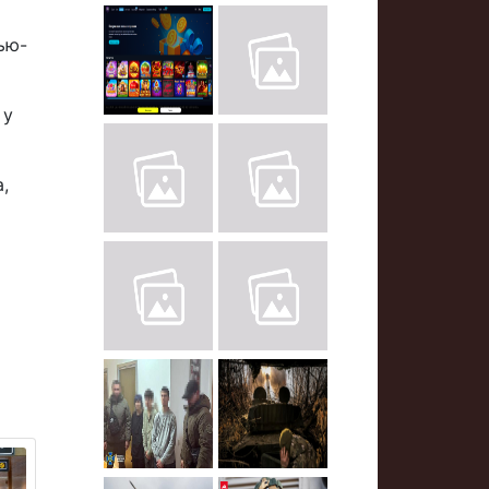
ью-
 у
,