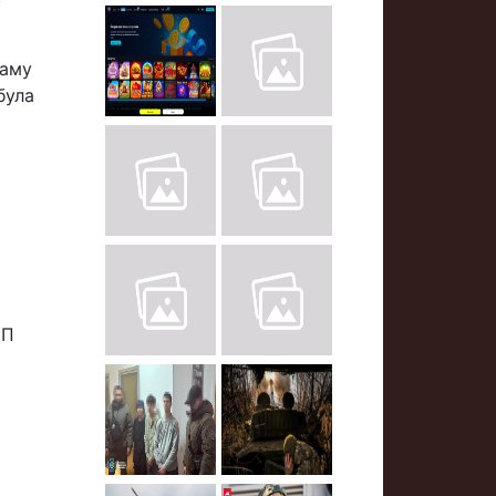
раму
була
ПП