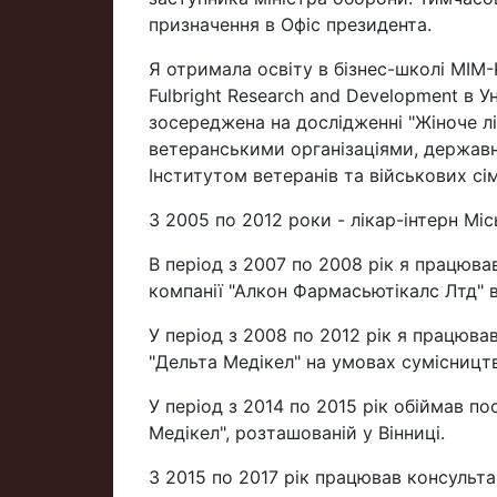
призначення в Офіс президента.
Я отримала освіту в бізнес-школі MIM
Fulbright Research and Development в 
зосереджена на дослідженні "Жіноче лід
ветеранськими організаціями, держав
Інститутом ветеранів та військових сі
З 2005 по 2012 роки - лікар-інтерн Міс
В період з 2007 по 2008 рік я працюв
компанії "Алкон Фармасьютікалс Лтд" в
У період з 2008 по 2012 рік я працюва
"Дельта Медікел" на умовах сумісницт
У період з 2014 по 2015 рік обіймав п
Медікел", розташованій у Вінниці.
З 2015 по 2017 рік працював консульта