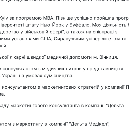
-Kyiv за програмою MBA. Пізніше успішно пройшла прог
Університеті штату Нью-Йорк у Буффало. Моя діяльність 
ерство у військовій сфері", а також на співпраці з
ними установами США, Сиракузьким університетом та
мей.
ької лікарні швидкої медичної допомоги м. Вінниця.
ав консультантом з медичних питань у представництві
 Україні на умовах сумісництва.
в консультантом з маркетингових стратегій у компанії 
ва.
осаду маркетингового консультанта в компанії "Дельта
нтом з маркетингу в компанії "Дельта Медікел",