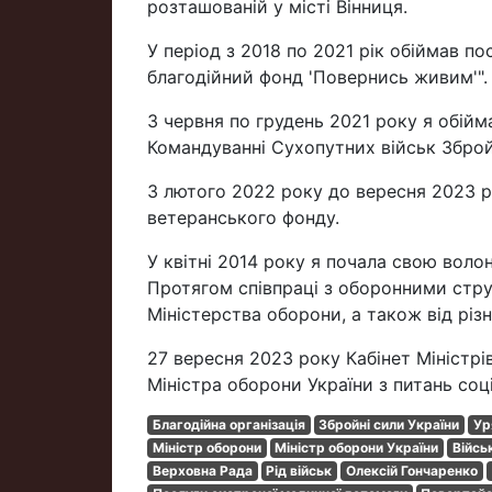
розташованій у місті Вінниця.
У період з 2018 по 2021 рік обіймав п
благодійний фонд 'Повернись живим'".
З червня по грудень 2021 року я обійм
Командуванні Сухопутних військ Зброй
З лютого 2022 року до вересня 2023 
ветеранського фонду.
У квітні 2014 року я почала свою воло
Протягом співпраці з оборонними стру
Міністерства оборони, а також від різн
27 вересня 2023 року Кабінет Міністр
Міністра оборони України з питань соц
Благодійна організація
Збройні сили України
Ур
Міністр оборони
Міністр оборони України
Війсь
Верховна Рада
Рід військ
Олексій Гончаренко