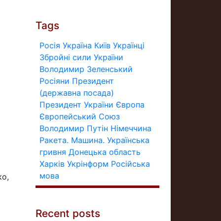
Tags
Росія
Україна
Київ
Українці
Збройні сили України
Володимир Зеленський
Росіяни
Президент
(державна посада)
Президент України
Європа
Європейський Союз
Володимир Путін
Німеччина
Ракета.
Машина.
Українська
гривня
Донецька область
Харків
Укрінформ
Російська
мова
ко,
Recent posts
в