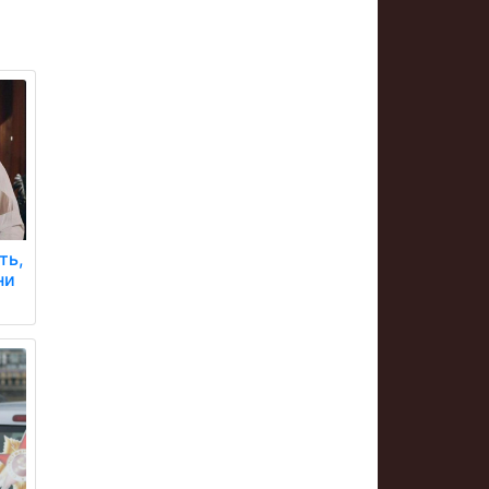
ть,
ни