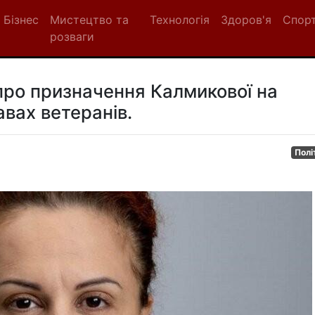
Бізнес
Мистецтво та
Технологія
Здоров'я
Спор
розваги
про призначення Калмикової на
авах ветеранів.
Полі