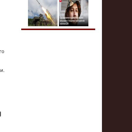
го
и.