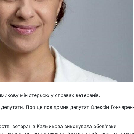
микову міністеркою у справах ветеранів.
 депутати. Про це повідомив депутат Олексій Гончарен
рстві ветеранів Калмикова виконувала обов'язки
ово цю відомство очолював Порхун, який тепер отрима