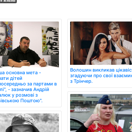
ся живим
Волошин викликав цікавіс
ша основна мета -
згадуючи про свої взаєми
чати дітей
з Трінчер.
посередньо за партами в
і", - зазначив Андрій
алюк у розмові з
вівською Поштою".