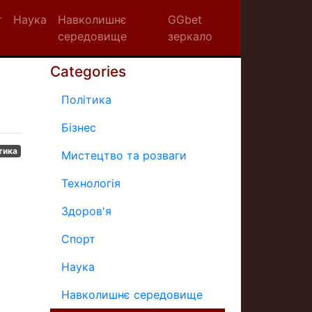
т
Наука
Навколишнє
GGbet
середовище
зеркало
Categories
Політика
Бізнес
тика
Мистецтво та розваги
Технологія
Здоров'я
Спорт
Наука
Навколишнє середовище