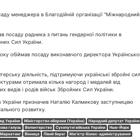
осаду менеджера в Благодійній організації "Міжнародний
ав посаду радника з питань гендерної політики в
них Сил України.
року обіймав посаду виконавчого директора Українсько
нтерську діяльність, підтримуючи українські збройні сил
ктурами отримала кілька нагород і медалей від
их видів і родів військ Збройних Сил України.
ів України призначив Наталію Калмикову заступницею
іального розвитку.
яд України
Міністерство оборони (Україна)
Народний депутат України
кова галузь
Волонтерство
Сухопутні війська України
Нью-Йорк
Маркетинг
Вінниця
Лівий берег
Магістр бізнес-адміністрування