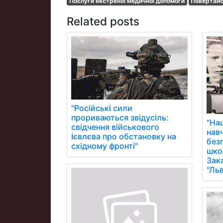
Послуги екстреної медичної допомоги
Повертай
Related posts
"Російські сили
прориваються звідусіль:
"На
свідчення військового
нав
Ієвлєва про обстановку на
без
східному фронті"
школ
Зак
"Ль