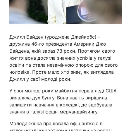
Джилл Байден (уроджена Джейкобс) –
дружина 46-го президента Америки Джо
Байдена, якій зараз 73 роки. Протягом свого
життя вона досягла значних успіхів у галузі
освіти та стала незамінною опорою для свого
чоловіка. Проте мало хто знає, як виглядала
Джилл у свої молоді роки.
У свої молоді роки майбутня перша леді США
виявляла дух бунту. Вона навіть вирішила
залишити навчання в коледжі, де здобувала
знання в галузі фешн-мерчандайзингу.
Молода жінка працювала офіціанткою в
маленькому курортному містечку на березі