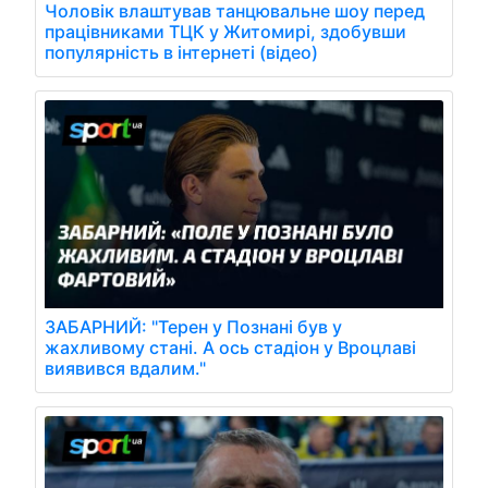
Чоловік влаштував танцювальне шоу перед
працівниками ТЦК у Житомирі, здобувши
популярність в інтернеті (відео)
ЗАБАРНИЙ: "Терен у Познані був у
жахливому стані. А ось стадіон у Вроцлаві
виявився вдалим."