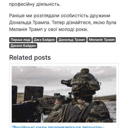
професійну діяльність.
Раніше ми розглядали особистість дружини
Дональда Трампа. Тепер дізнайтеся, якою була
Меланія Трамп у свої молоді роки.
Перша леді
Джо Байден
Дональд Трамп
Меланія Трамп
Джилл Байден
Related posts
"Російські сили прориваються звідусіль: