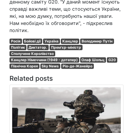
денному саміту G20. "У даний момент існують
справді важливі теми, що стосуються України,
які, на мою думку, потребують нашої уваги.
Нам необхідно їх обговорити", - підкреслив
політик.
Росія
Бойові дії
Україна
Канцлер
Володимир Путін
Політик
Диктатор.
Прем'єр-міністр
Сполучене Королівство
Канцлер Німеччини (1949 - дотепер)
Олаф Шольц
G20
Північна Корея
Sky News
Ріо-де-Жанейро
Related posts