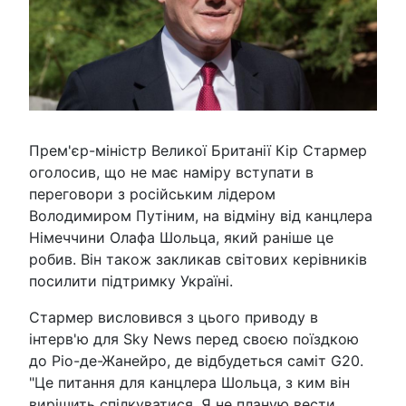
Прем'єр-міністр Великої Британії Кір Стармер
оголосив, що не має наміру вступати в
переговори з російським лідером
Володимиром Путіним, на відміну від канцлера
Німеччини Олафа Шольца, який раніше це
робив. Він також закликав світових керівників
посилити підтримку Україні.
Стармер висловився з цього приводу в
інтерв'ю для Sky News перед своєю поїздкою
до Ріо-де-Жанейро, де відбудеться саміт G20.
"Це питання для канцлера Шольца, з ким він
вирішить спілкуватися. Я не планую вести