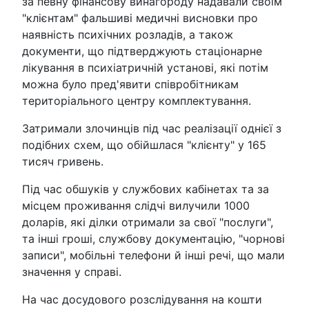
за певну фінансову винагороду надавали своїм
"клієнтам" фальшиві медичні висновки про
наявність психічних розладів, а також
документи, що підтверджують стаціонарне
лікування в психіатричній установі, які потім
можна було пред'явити співробітникам
територіального центру комплектування.
Затримали злочинців під час реалізації однієї з
подібних схем, що обійшлася "клієнту" у 165
тисяч гривень.
Під час обшуків у службових кабінетах та за
місцем проживання слідчі вилучили 1000
доларів, які ділки отримали за свої "послуги",
та інші гроші, службову документацію, "чорнові
записи", мобільні телефони й інші речі, що мали
значення у справі.
На час досудового розслідування на кошти