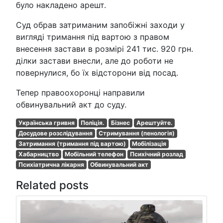
було накладено арешт.
Суд обрав затриманим запобіжні заходи у
вигляді тримання під вартою з правом
внесення застави в розмірі 241 тис. 920 грн.
ділки застави внесли, але до роботи не
повернулися, бо їх відсторони від посад.
Тепер правоохоронці направили
обвинувальний акт до суду.
Українська гривня
Поліція.
Бізнес
Арештуйте.
Досудове розслідування
Стримування (пенологія)
Затримання (тримання під вартою)
Мобілізація
Хабарництво
Мобільний телефон
Психічний розлад
Психіатрична лікарня
Обвинувальний акт
Related posts