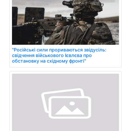
"Російські сили прориваються звідусіль:
свідчення військового Ієвлєва про
обстановку на східному фронті"