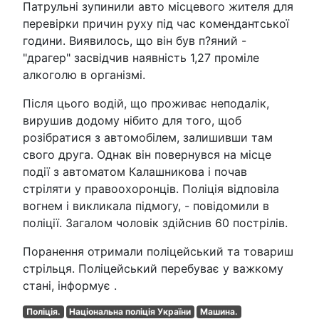
Патрульні зупинили авто місцевого жителя для
перевірки причин руху під час комендантської
години. Виявилось, що він був п?яний -
"драгер" засвідчив наявність 1,27 проміле
алкоголю в організмі.
Після цього водій, що проживає неподалік,
вирушив додому нібито для того, щоб
розібратися з автомобілем, залишивши там
свого друга. Однак він повернувся на місце
події з автоматом Калашникова і почав
стріляти у правоохоронців. Поліція відповіла
вогнем і викликала підмогу, - повідомили в
поліції. Загалом чоловік здійснив 60 пострілів.
Поранення отримали поліцейський та товариш
стрільця. Поліцейський перебуває у важкому
стані, інформує .
Поліція.
Національна поліція України
Машина.