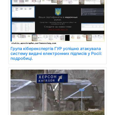
Група кіберекспертів ГУР успішно атакувала
систему видачі електронних підписів у Росії:
подробиці.