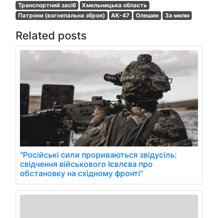
Транспортний засіб
Хмельницька область
Патрони (вогнепальна зброя)
АК-47
Олешин
За милю
Related posts
"Російські сили прориваються звідусіль:
свідчення військового Ієвлєва про
обстановку на східному фронті"