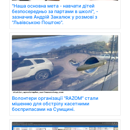
"Наша основна мета - навчати дітей
безпосередньо за партами в школі", -
зазначив Андрій Закалюк у розмові з
"Львівською Поштою".
Волонтери організації "RAZOM" стали
мішенню для обстрілу касетними
боєприпасами на Сумщині.