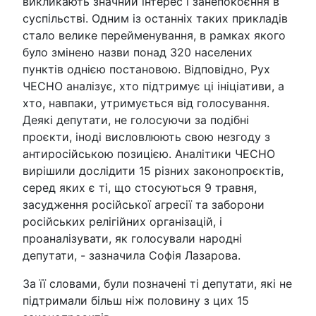
викликають значний інтерес і занепокоєння в
суспільстві. Одним із останніх таких прикладів
стало велике перейменування, в рамках якого
було змінено назви понад 320 населених
пунктів однією постановою. Відповідно, Рух
ЧЕСНО аналізує, хто підтримує ці ініціативи, а
хто, навпаки, утримується від голосування.
Деякі депутати, не голосуючи за подібні
проєкти, іноді висловлюють свою незгоду з
антиросійською позицією. Аналітики ЧЕСНО
вирішили дослідити 15 різних законопроєктів,
серед яких є ті, що стосуються 9 травня,
засудження російської агресії та заборони
російських релігійних організацій, і
проаналізувати, як голосували народні
депутати, - зазначила Софія Лазарова.
За її словами, були позначені ті депутати, які не
підтримали більш ніж половину з цих 15