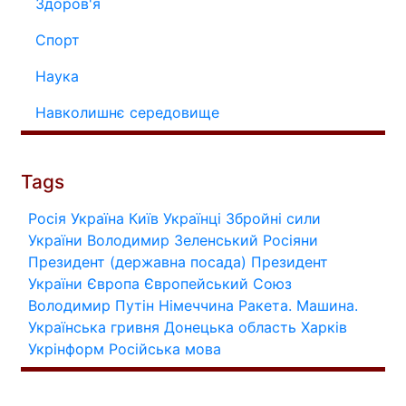
Здоров'я
Спорт
Наука
Навколишнє середовище
Tags
Росія
Україна
Київ
Українці
Збройні сили
України
Володимир Зеленський
Росіяни
Президент (державна посада)
Президент
України
Європа
Європейський Союз
Володимир Путін
Німеччина
Ракета.
Машина.
Українська гривня
Донецька область
Харків
Укрінформ
Російська мова