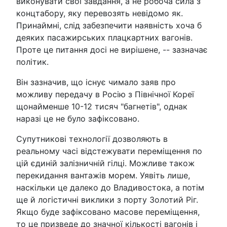
виконувати свої завдання, а не робоча сила з
концтабору, яку перевозять невідомо як.
Принаймні, слід забезпечити наявність хоча б
деяких пасажирських плацкартних вагонів.
Проте це питання досі не вирішене, -- зазначає
політик.
Він зазначив, що існує чимало заяв про
можливу передачу в Росію з Північної Кореї
щонайменше 10-12 тисяч "багнетів", однак
наразі це не було зафіксовано.
Супутникові технології дозволяють в
реальному часі відстежувати переміщення по
цій єдиній залізничній гілці. Можливе також
перекидання вантажів морем. Уявіть лише,
наскільки це далеко до Владивостока, а потім
ще й логістичні виклики з порту Золотий Ріг.
Якщо буде зафіксовано масове переміщення,
то це призведе до значної кількості вагонів і