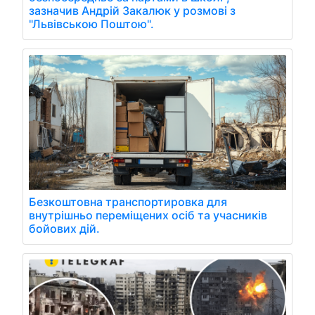
зазначив Андрій Закалюк у розмові з
"Львівською Поштою".
Безкоштовна транспортировка для
внутрішньо переміщених осіб та учасників
бойових дій.