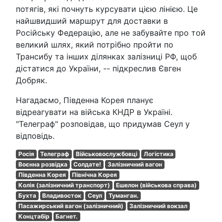
потягів, які почнуть курсувати цією лінією. Це
найшвидший маршрут для доставки в
Російську Федерацію, але не забувайте про той
великий шлях, який потрібно пройти по
Трансибу та інших ділянках залізниці РФ, щоб
дістатися до України, -- підкреслив Євген
Добряк.
Нагадаємо, Південна Корея планує
відреагувати на війська КНДР в Україні.
"Телеграф" розповідав, що придумав Сеул у
відповідь.
Росія
Телеграф
Військовослужбовці
Логістика
Воєнна розвідка
Солдате!
Залізничний вагон
Південна Корея
Північна Корея
Колія (залізничний транспорт)
Ешелон (військова справа)
Бухта
Владивосток
Сеул
Туманган.
Пасажирський вагон (залізничний)
Залізничний вокзал
Концтабір
Багнет.