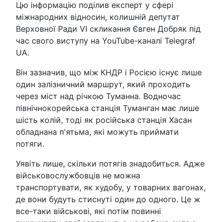
Цю інформацію поділив експерт у сфері
міжнародних відносин, колишній депутат
Верховної Ради VI скликання Євген Добряк під
час свого виступу на YouTube-каналі Telegraf
UA.
Він зазначив, що між КНДР і Росією існує лише
один залізничний маршрут, який проходить
через міст над річкою Туманна. Водночас
північнокорейська станція Туманган має лише
шість колій, тоді як російська станція Хасан
обладнана п'ятьма, які можуть приймати
потяги.
Уявіть лише, скільки потягів знадобиться. Адже
військовослужбовців не можна
транспортувати, як худобу, у товарних вагонах,
де вони будуть стиснуті один до одного. Це ж
все-таки військові, які потім повинні