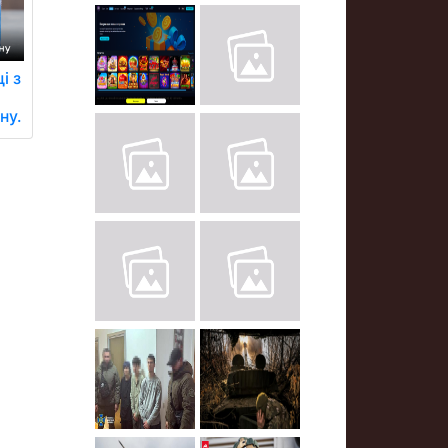
і з
и
ну.