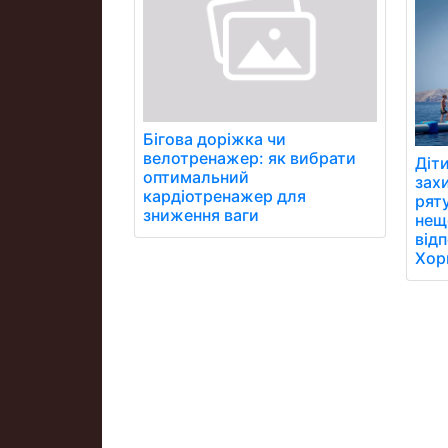
Бігова доріжка чи
велотренажер: як вибрати
Діти
оптимальний
зах
кардіотренажер для
рят
зниження ваги
нещ
відп
Хорв