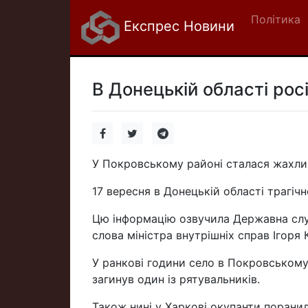
Політика
Експрес Новини
В Донецькій області рос
У Покровському районі сталася жахлив
17 вересня в Донецькій області трагіч
Цю інформацію озвучила Державна слу
слова міністра внутрішніх справ Ігоря
У ранкові години село в Покровському
загинув один із рятувальників.
Також нині у Харкові окупанти поранил