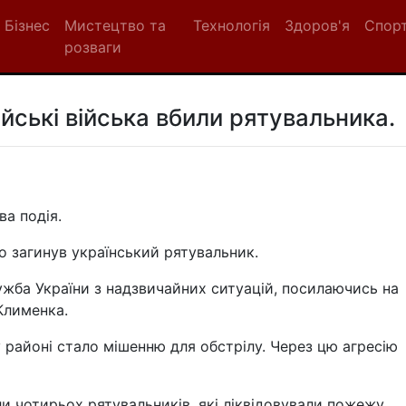
Бізнес
Мистецтво та
Технологія
Здоров'я
Спор
розваги
ійські війська вбили рятувальника.
а подія.
но загинув український рятувальник.
жба України з надзвичайних ситуацій, посилаючись на
 Клименка.
 районі стало мішенню для обстрілу. Через цю агресію
и чотирьох рятувальників, які ліквідовували пожежу.