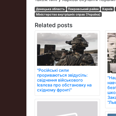
Донецька область
Покровський район
Харків
Міністерство внутрішніх справ (Україна)
Related posts
"Російські сили
прориваються звідусіль:
"На
свідчення військового
нав
Ієвлєва про обстановку на
без
східному фронті"
школ
Зак
"Ль