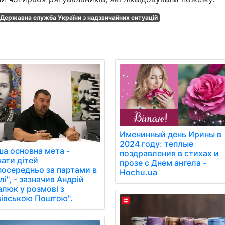
Державна служба України з надзвичайних ситуацій
Именинный день Ирины в
2024 году: теплые
ша основна мета -
поздравления в стихах и
чати дітей
прозе с Днем ангела -
посередньо за партами в
Hochu.ua
і", - зазначив Андрій
алюк у розмові з
вівською Поштою".