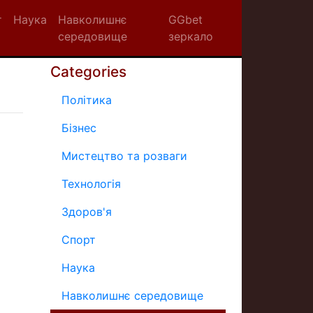
т
Наука
Навколишнє
GGbet
середовище
зеркало
Categories
Політика
Бізнес
Мистецтво та розваги
Технологія
Здоров'я
Спорт
Наука
Навколишнє середовище