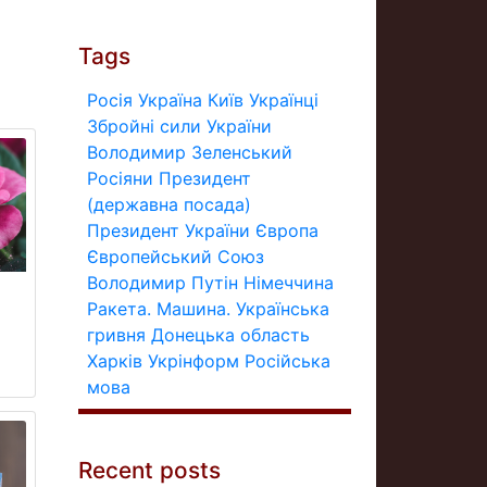
Tags
Росія
Україна
Київ
Українці
Збройні сили України
Володимир Зеленський
Росіяни
Президент
(державна посада)
Президент України
Європа
Європейський Союз
Володимир Путін
Німеччина
Ракета.
Машина.
Українська
гривня
Донецька область
Харків
Укрінформ
Російська
мова
Recent posts