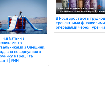
В Росії зростають труднощ
транзитними фінансовим
операціями через Туреччи
, чиї батьки є
исниками та
увальниками з Одещини,
одавно повернулися з
очинку в Греції та
атії | УНН