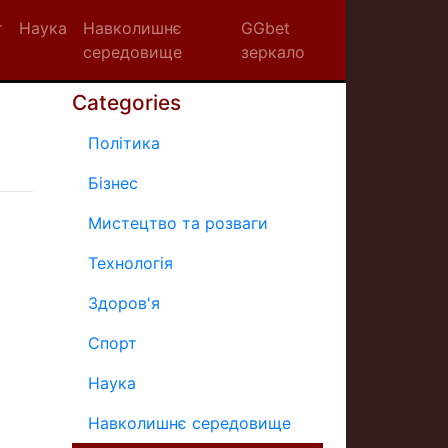
т
Наука
Навколишнє
GGbet
середовище
зеркало
Categories
Політика
Бізнес
Мистецтво та розваги
Технологія
Здоров'я
Спорт
Наука
Навколишнє середовище