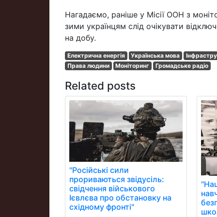
Нагадаємо, раніше у Місії ООН з моніт
зими українцям слід очікувати відключ
на добу.
Електрична енергія
Українська мова
Інфрастр
Права людини
Моніторинг
Громадське радіо
Related posts
"Російські сили
прориваються звідусіль:
"На
свідчення військового
нав
Ієвлєва про обстановку на
без
східному фронті"
школ