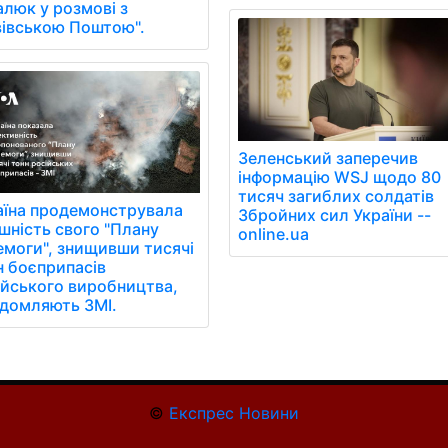
алюк у розмові з
вівською Поштою".
Зеленський заперечив
інформацію WSJ щодо 80
тисяч загиблих солдатів
аїна продемонструвала
Збройних сил України --
ішність свого "Плану
online.ua
емоги", знищивши тисячі
н боєприпасів
ійського виробництва,
ідомляють ЗМІ.
©
Експрес Новини