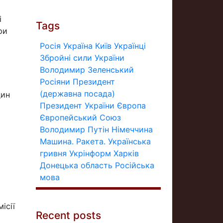
і
Tags
ри
Росія
Україна
Київ
Українці
Збройні сили України
Володимир Зеленський
Росіяни
Президент
(державна посада)
дин
Президент України
Європа
Європейський Союз
Володимир Путін
Німеччина
Машина.
Ракета.
Українська
гривня
Укрінформ
Харків
Донецька область
Російська
мова
ісії
Recent posts