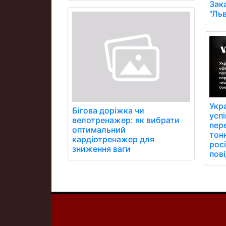
Зак
"Ль
Укр
Бігова доріжка чи
усп
велотренажер: як вибрати
пер
оптимальний
тон
кардіотренажер для
рос
зниження ваги
пов