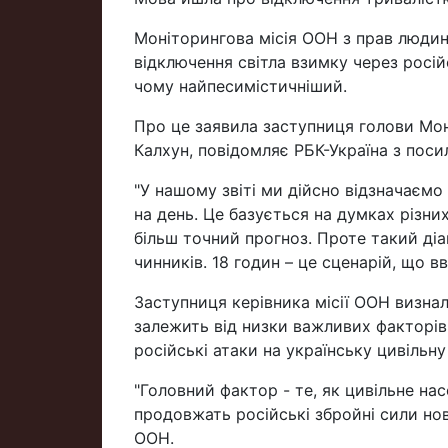
Моніторингова місія ООН з прав людин
відключення світла взимку через росій
чому найпесимістичніший.
Про це заявила заступниця голови Моні
Калхун, повідомляє РБК-Україна з посил
"У нашому звіті ми дійсно відзначаєм
на день. Це базується на думках різни
більш точний прогноз. Проте такий діа
чинників. 18 годин – це сценарій, що в
Заступниця керівника місії ООН визнал
залежить від низки важливих факторів
російські атаки на українську цивільн
"Головний фактор - те, як цивільне нас
продовжать російські збройні сили нові
ООН.