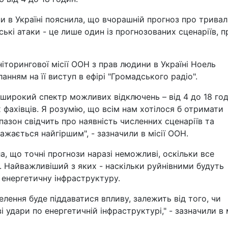
и в Україні пояснила, що вчорашній прогноз про тривал
ські атаки - це лише один із прогнозованих сценаріїв, п
торингової місії ООН з прав людини в Україні Ноель
анням на її виступ в ефірі "Громадського радіо".
о широкий спектр можливих відключень – від 4 до 18 го
х фахівців. Я розумію, що всім нам хотілося б отримати
пазон свідчить про наявність численних сценаріїв та
важається найгіршим", - зазначили в місії ООН.
а, що точні прогнози наразі неможливі, оскільки все
. Найважливіший з яких - наскільки руйнівними будуть
у енергетичну інфраструктуру.
елення буде піддаватися впливу, залежить від того, чи
 удари по енергетичній інфраструктурі," - зазначили в м