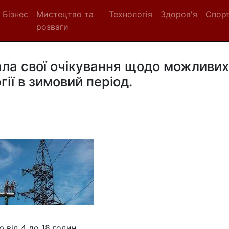
Бізнес
Мистецтво та
Технологія
Здоров'я
Спор
розваги
ла свої очікування щодо можливих
ії в зимовий період.
 від 4 до 18 годин.