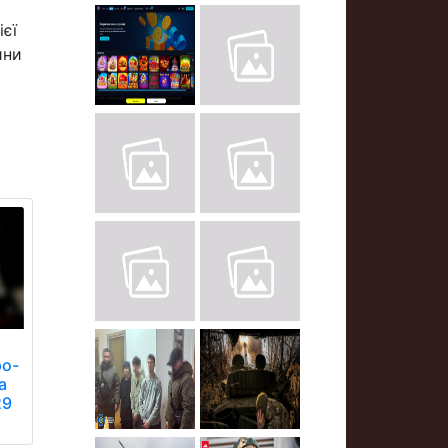
ієї
ини
ро-
а
29