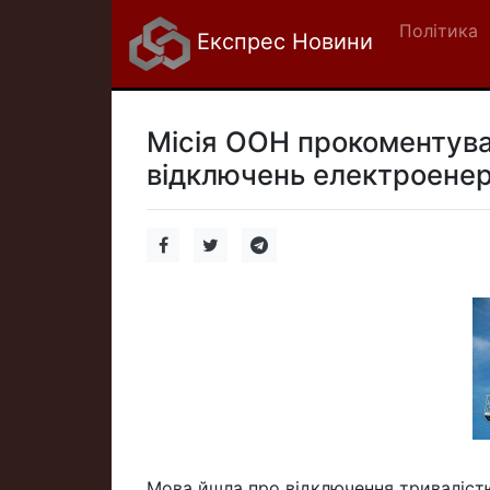
Політика
Експрес Новини
Місія ООН прокоментува
відключень електроенерг
Мова йшла про відключення тривалістю