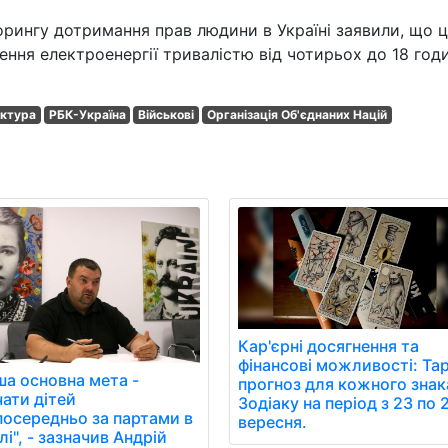
орингу дотримання прав людини в Україні заявили, що ц
ення електроенергії тривалістю від чотирьох до 18 год
уктура
РБК-Україна
Військові
Організація Об'єднаних Націй
Кар'єрні досягнення та
фінансові можливості: Та
ша основна мета -
прогноз для кожного знак
чати дітей
Зодіаку на період з 23 по 
посередньо за партами в
вересня.
і", - зазначив Андрій