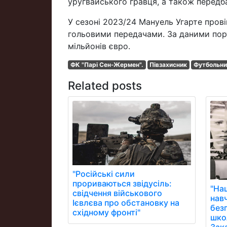
уругвайського гравця, а також передба
У сезоні 2023/24 Мануель Угарте пров
гольовими передачами. За даними порт
мільйонів євро.
ФК "Парі Сен-Жермен".
Півзахисник
Футбольни
Related posts
"Російські сили
прориваються звідусіль:
"На
свідчення військового
нав
Ієвлєва про обстановку на
без
східному фронті"
школ
Зак