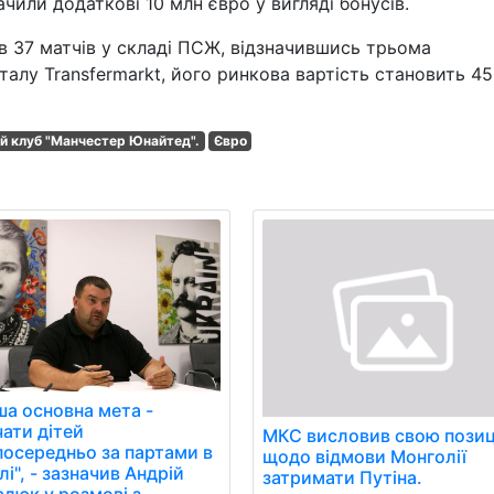
чили додаткові 10 млн євро у вигляді бонусів.
ів 37 матчів у складі ПСЖ, відзначившись трьома
алу Transfermarkt, його ринкова вартість становить 45
й клуб "Манчестер Юнайтед".
Євро
ша основна мета -
чати дітей
МКС висловив свою пози
посередньо за партами в
щодо відмови Монголії
і", - зазначив Андрій
затримати Путіна.
алюк у розмові з