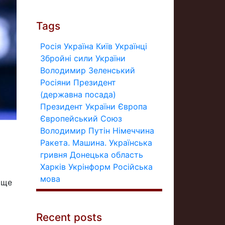
Tags
Росія
Україна
Київ
Українці
Збройні сили України
Володимир Зеленський
Росіяни
Президент
(державна посада)
Президент України
Європа
Європейський Союз
Володимир Путін
Німеччина
Ракета.
Машина.
Українська
гривня
Донецька область
Харків
Укрінформ
Російська
мова
 ще
Recent posts