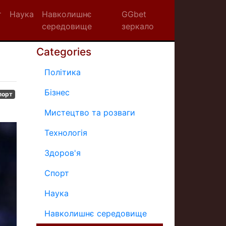
т
Наука
Навколишнє
GGbet
середовище
зеркало
Categories
Політика
Бізнес
порт
Мистецтво та розваги
Технологія
Здоров'я
Спорт
Наука
Навколишнє середовище