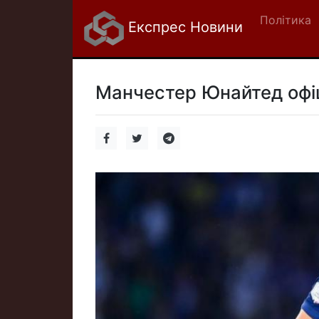
Політика
Експрес Новини
Манчестер Юнайтед офіц