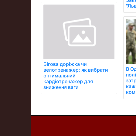
"Ль
Бігова доріжка чи
В О
велотренажер: як вибрати
полі
оптимальний
зат
кардіотренажер для
каж
зниження ваги
комі