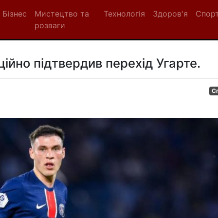
Бізнес
Мистецтво та
Технологія
Здоров'я
Спор
розваги
ійно підтвердив перехід Угарте.
С