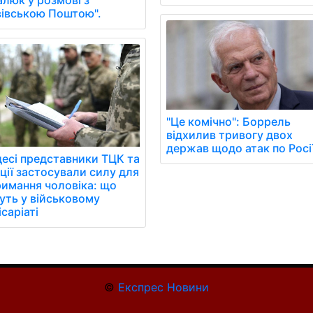
вівською Поштою".
"Це комічно": Боррель
відхилив тривогу двох
держав щодо атак по Росі
десі представники ТЦК та
ції застосували силу для
римання чоловіка: що
уть у військовому
саріаті
©
Експрес Новини