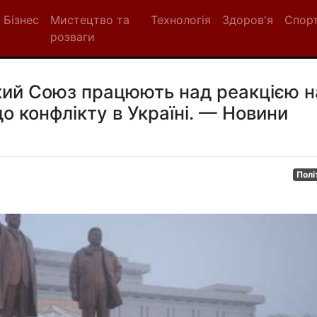
Бізнес
Мистецтво та
Технологія
Здоров'я
Спор
розваги
кий Союз працюють над реакцією н
о конфлікту в Україні. — Новини
Полі