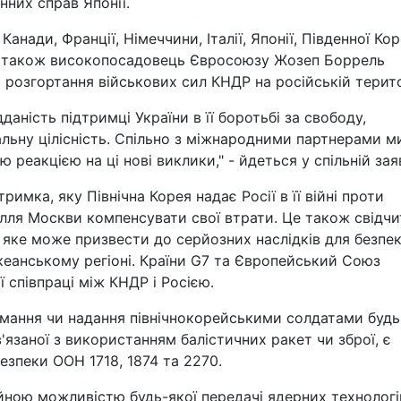
нних справ Японії.
анади, Франції, Німеччини, Італії, Японії, Південної Кор
, а також високопосадовець Євросоюзу Жозеп Боррель
розгортання військових сил КНДР на російській терито
аність підтримці України в її боротьбі за свободу,
альну цілісність. Спільно з міжнародними партнерами м
еакцією на ці нові виклики," - йдеться у спільній заяв
римка, яку Північна Корея надає Росії в її війні проти
илля Москви компенсувати свої втрати. Це також свідчи
 яке може призвести до серйозних наслідків для безпе
океанському регіоні. Країни G7 та Європейський Союз
 співпраці між КНДР і Росією.
имання чи надання північнокорейськими солдатами будь
в'язаної з використанням балістичних ракет чи зброї, є
зпеки ООН 1718, 1874 та 2270.
йною можливістю будь-якої передачі ядерних технологі