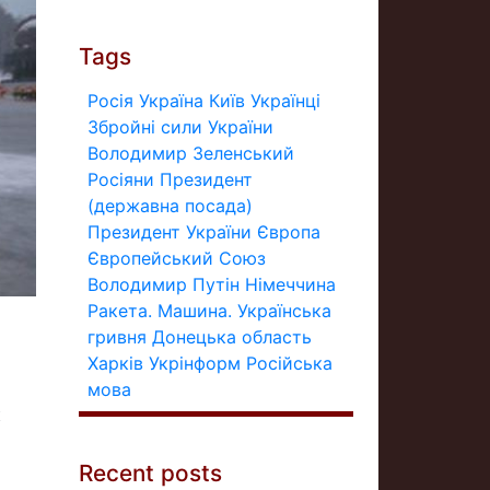
Tags
Росія
Україна
Київ
Українці
Збройні сили України
Володимир Зеленський
Росіяни
Президент
(державна посада)
Президент України
Європа
Європейський Союз
Володимир Путін
Німеччина
Ракета.
Машина.
Українська
гривня
Донецька область
Харків
Укрінформ
Російська
мова
к
Recent posts