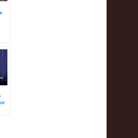
ь
о
у
ки