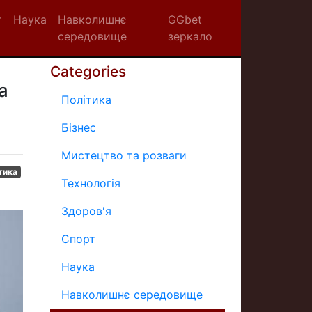
т
Наука
Навколишнє
GGbet
середовище
зеркало
Categories
а
Політика
Бізнес
Мистецтво та розваги
тика
Технологія
Здоров'я
Спорт
Наука
Навколишнє середовище