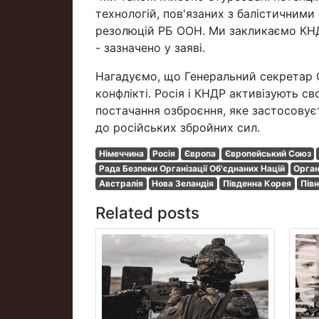
технологій, пов'язаних з балістичними
резолюцій РБ ООН. Ми закликаємо КНДР 
- зазначено у заяві.
Нагадуємо, що Генеральний секретар 
конфлікті. Росія і КНДР активізують св
постачання озброєння, яке застосовуєт
до російських збройних сил.
Німеччина
Росія
Європа
Європейський Союз
Рада Безпеки Організації Об'єднаних Націй
Орган
Австралія
Нова Зеландія
Південна Корея
Півн
Related posts