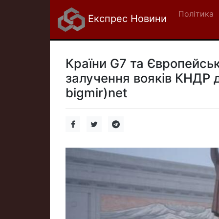
Політика
Експрес Новини
Країни G7 та Європейсь
залучення вояків КНДР д
bigmir)net