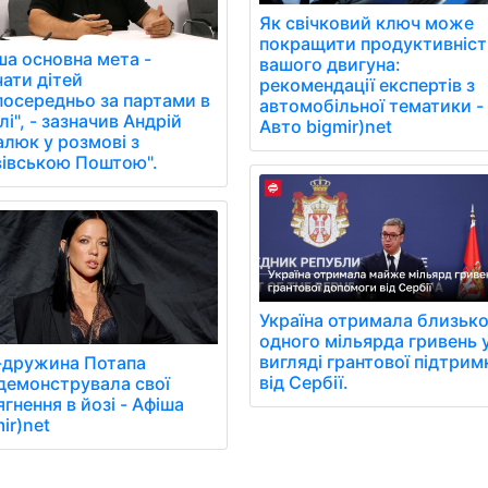
Як свічковий ключ може
покращити продуктивніст
ша основна мета -
вашого двигуна:
чати дітей
рекомендації експертів з
посередньо за партами в
автомобільної тематики -
і", - зазначив Андрій
Авто bigmir)net
алюк у розмові з
вівською Поштою".
Україна отримала близьк
одного мільярда гривень 
вигляді грантової підтрим
-дружина Потапа
від Сербії.
демонструвала свої
гнення в йозі - Афіша
ir)net