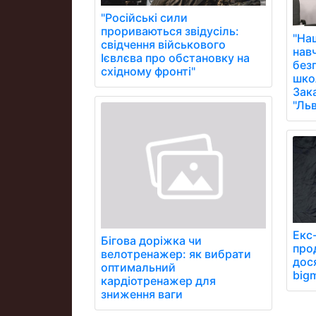
"Російські сили
прориваються звідусіль:
"На
свідчення військового
нав
Ієвлєва про обстановку на
без
східному фронті"
школ
Зак
"Ль
Екс
Бігова доріжка чи
про
велотренажер: як вибрати
дося
оптимальний
bigm
кардіотренажер для
зниження ваги