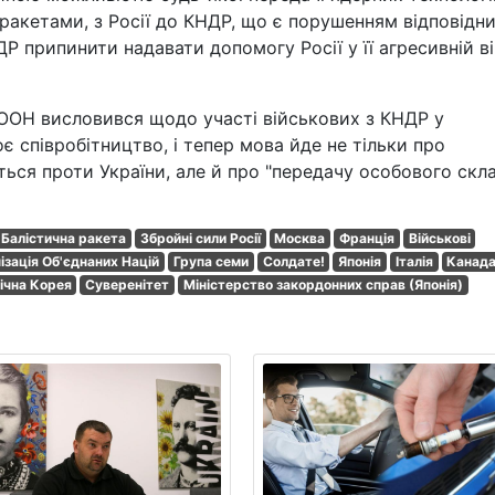
 ракетами, з Росії до КНДР, що є порушенням відповідн
припинити надавати допомогу Росії у її агресивній вій
ООН висловився щодо участі військових з КНДР у
оє співробітництво, і тепер мова йде не тільки про
ься проти України, але й про "передачу особового скл
Балістична ракета
Збройні сили Росії
Москва
Франція
Військові
ізація Об'єднаних Націй
Група семи
Солдате!
Японія
Італія
Канад
ічна Корея
Суверенітет
Міністерство закордонних справ (Японія)