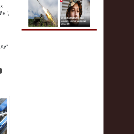
их
ні",
аду"
а