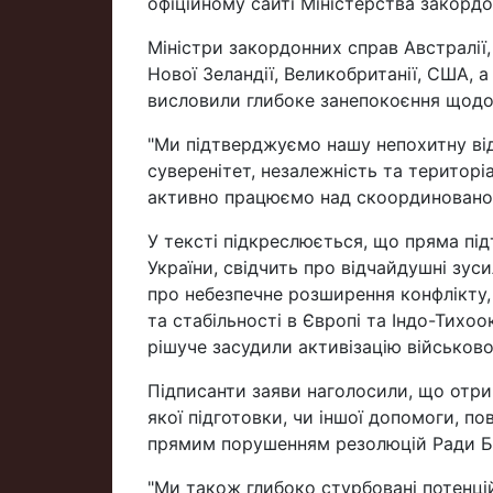
офіційному сайті Міністерства закордо
Міністри закордонних справ Австралії, К
Нової Зеландії, Великобританії, США
висловили глибоке занепокоєння щодо 
"Ми підтверджуємо нашу непохитну відд
суверенітет, незалежність та територі
активно працюємо над скоординованою р
У тексті підкреслюється, що пряма підт
України, свідчить про відчайдушні зус
про небезпечне розширення конфлікту,
та стабільності в Європі та Індо-Тихо
рішуче засудили активізацію військової
Підписанти заяви наголосили, що отр
якої підготовки, чи іншої допомоги, по
прямим порушенням резолюцій Ради Бе
"Ми також глибоко стурбовані потенці