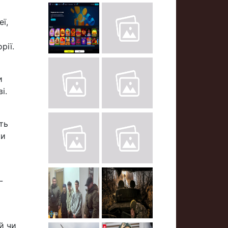
еї,
рії.
и
і.
ть
ки
-
й чи