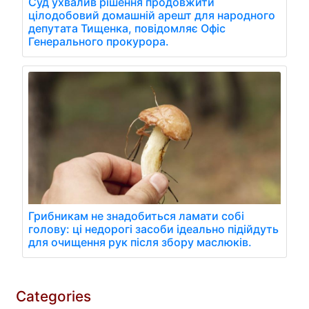
Суд ухвалив рішення продовжити
цілодобовий домашній арешт для народного
депутата Тищенка, повідомляє Офіс
Генерального прокурора.
Грибникам не знадобиться ламати собі
голову: ці недорогі засоби ідеально підійдуть
для очищення рук після збору маслюків.
Categories