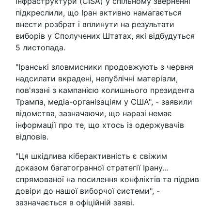
інфраструктури (CISA) у спільному зверненні
підкреслили, що Іран активно намагається
внести розбрат і вплинути на результати
виборів у Сполучених Штатах, які відбудуться
5 листопада.
"Іранські зловмисники продовжують з червня
надсилати вкрадені, непублічні матеріали,
пов'язані з кампанією колишнього президента
Трампа, медіа-організаціям у США", - заявили
відомства, зазначаючи, що наразі немає
інформації про те, що хтось із одержувачів
відповів.
"Ця шкідлива кіберактивність є свіжим
доказом багатогранної стратегії Ірану...
спрямованої на посилення конфліктів та підрив
довіри до нашої виборчої системи", -
зазначається в офіційній заяві.