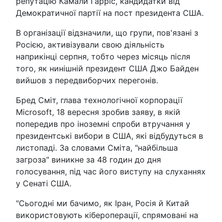
репутацію Камали Гарріс, кандидатки від
Демократичної партії на пост президента США.
В організації відзначили, що групи, пов'язані з
Росією, активізували свою діяльність
наприкінці серпня, тобто через місяць після
того, як нинішній президент США Джо Байден
вийшов з передвиборчих перегонів.
Бред Сміт, глава технологічної корпорації
Microsoft, 18 вересня зробив заяву, в якій
попередив про іноземні спроби втручання у
президентські вибори в США, які відбудуться в
листопаді. За словами Сміта, "найбільша
загроза" виникне за 48 годин до дня
голосування, під час його виступу на слуханнях
у Сенаті США.
"Сьогодні ми бачимо, як Іран, Росія й Китай
використовують кібероперації, спрямовані на