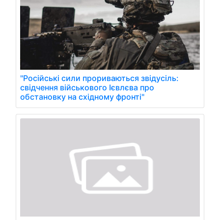
"Російські сили прориваються звідусіль:
свідчення військового Ієвлєва про
обстановку на східному фронті"