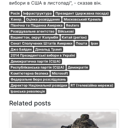
вибори в США в листопаді", - сказав він.
Росія
Інфраструктура
Президент (державна посада)
Хакер.
Оцінка розвідданих
Московський Кремль
Північна та Південна Америка
Reuters
Розвідувальне агентство
Військові
Вашингтон, округ Колумбія
Китай (регіон)
Сенат Сполучених Штатів Америки
Пошта
Іран
Джо Байден
Дональд Трамп
2014 Президентські вибори в Україні
Демократична партія (США)
Республіканська партія (США)
Демократія
Комп'ютерна безпека
Microsoft
Федеральне бюро розслідувань
Директор Національної розвідки
RT (телевізійна мережа)
Іранська революція
Related posts