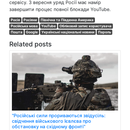
сервісу. З вересня уряд Росії має намір
завершити процес повної блокади YouTube.
Росія
Росіяни
Північна та Південна Америка
Російська мова
YouTube
Обліковий запис користувача
Пошта
Google
Українські національні новини
Пароль
Related posts
"Російські сили прориваються звідусіль:
свідчення військового Ієвлєва про
обстановку на східному фронті"