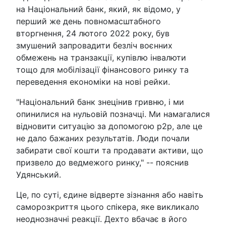
на Національний банк, який, як відомо, у
перший же день повномасштабного
вторгнення, 24 лютого 2022 року, був
змушений запровадити безліч воєнних
обмежень на транзакції, купівлю інвалюти
тощо для мобілізації фінансового ринку та
переведення економіки на нові рейки.
"Національний банк знецінив гривню, і ми
опинилися на нульовій позначці. Ми намагалися
відновити ситуацію за допомогою p2p, але це
не дало бажаних результатів. Люди почали
забирати свої кошти та продавати активи, що
призвело до ведмежого ринку," -- пояснив
Удянський.
Це, по суті, єдине відверте зізнання або навіть
саморозкриття цього спікера, яке викликало
неоднозначні реакції. Дехто вбачає в його