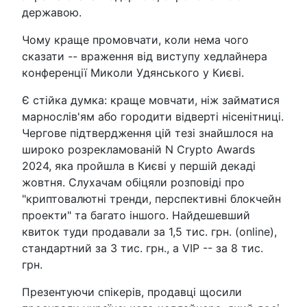
державою.
Чому краще промовчати, коли нема чого
сказати -- враження від виступу хедлайнера
конференції Миколи Удянського у Києві.
Є стійка думка: краще мовчати, ніж займатися
марнослів'ям або городити відверті нісенітниці.
Чергове підтвердження цій тезі знайшлося на
широко розрекламованій N Crypto Awards
2024, яка пройшла в Києві у першій декаді
жовтня. Слухачам обіцяли розповіді про
"криптовалютні тренди, перспективні блокчейн
проекти" та багато іншого. Найдешевший
квиток туди продавали за 1,5 тис. грн. (online),
стандартний за 3 тис. грн., а VIP -- за 8 тис.
грн.
Презентуючи спікерів, продавці щосили