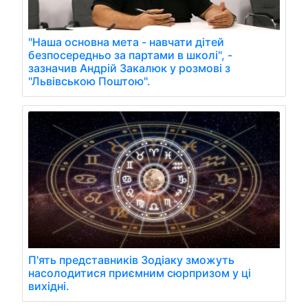
"Наша основна мета - навчати дітей
безпосередньо за партами в школі", -
зазначив Андрій Закалюк у розмові з
"Львівською Поштою".
П'ять представників Зодіаку зможуть
насолодитися приємним сюрпризом у ці
вихідні.