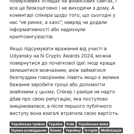
поверхневих оглядах на фінансових сайтах, і
все це безкоштовно і не виходячи з дому. А
коментарі спікера щодо того, що сьогодні у
нас "не ринок, а хаос", навряд чи додали
інформативності або надихнули
криптоентузіастів.
Якщо підсумувати враження від участі в
Udyansky на N Crypto Awards 2024, можна
повернутися до початкової ідеї: іноді краще
залишитися мовчазним, аніж займатися
безглуздим говорінням. Навіть якщо є велике
бажання заробити гроші або допомогти
знайомим у цьому. Спікер і раніше не надто
дбав про свою репутацію, яка поступово
знецінювалася, а після першого публічного
виступу вона взагалі втратила свою вартість.
Українська гривня
Україна
Київ
Українська мова
Оцінка розвідданих
Бізнес
Українці
Історія
Мобілізація