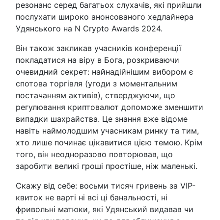
резонанс серед багатьох слухачів, які прийшли
послухати широко анонсованого хедлайнера
Удянського на N Crypto Awards 2024.
Він також закликав учасників конференції
покладатися на віру в Бога, розкриваючи
очевидний секрет: найнадійнішим вибором є
спотова торгівля (угоди з моментальним
постачанням активів), стверджуючи, що
регулювання криптовалют допоможе зменшити
випадки шахрайства. Це знання вже відоме
навіть наймолодшим учасникам ринку та тим,
хто лише починає цікавитися цією темою. Крім
того, він неодноразово повторював, що
заробити великі гроші простіше, ніж маленькі.
Скажу від себе: восьми тисяч гривень за VIP-
квиток не варті ні всі ці банальності, ні
фривольні матюки, які Удянський видавав чи