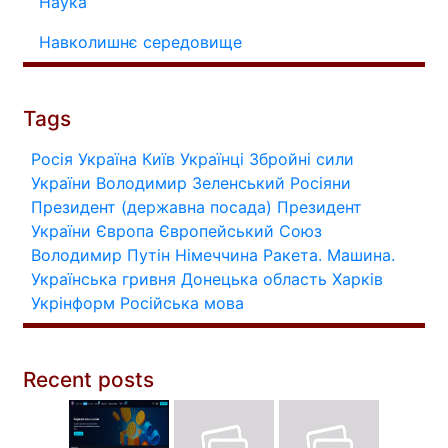
Наука
Навколишнє середовище
Tags
Росія
Україна
Київ
Українці
Збройні сили
України
Володимир Зеленський
Росіяни
Президент (державна посада)
Президент
України
Європа
Європейський Союз
Володимир Путін
Німеччина
Ракета.
Машина.
Українська гривня
Донецька область
Харків
Укрінформ
Російська мова
Recent posts