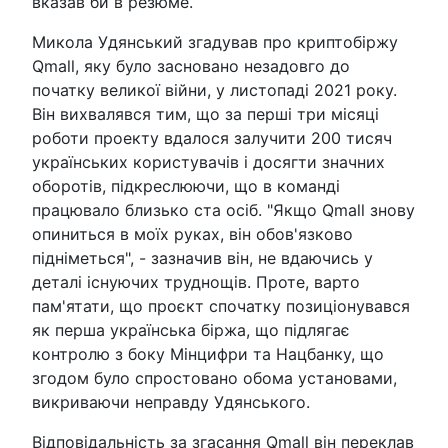
вказав би в резюме.
Микола Удянський згадував про криптобіржу
Qmall, яку було засновано незадовго до
початку великої війни, у листопаді 2021 року.
Він вихвалявся тим, що за перші три місяці
роботи проекту вдалося залучити 200 тисяч
українських користувачів і досягти значних
оборотів, підкреслюючи, що в команді
працювало близько ста осіб. "Якщо Qmall знову
опиниться в моїх руках, він обов'язково
підніметься", - зазначив він, не вдаючись у
деталі існуючих труднощів. Проте, варто
пам'ятати, що проєкт спочатку позиціонувався
як перша українська біржа, що підлягає
контролю з боку Мінцифри та Нацбанку, що
згодом було спростовано обома установами,
викриваючи неправду Удянського.
Відповідальність за згасання Qmall він переклав