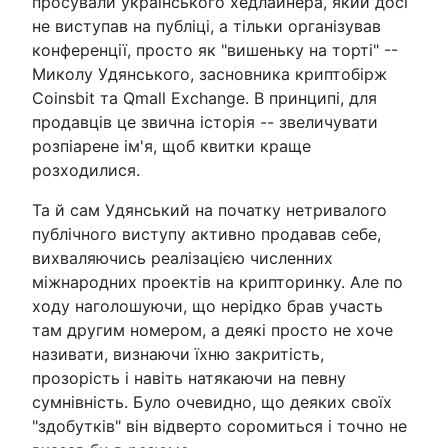
просували українського хедлайнера, який досі
не виступав на публіці, а тільки організував
конференції, просто як "вишеньку на торті" --
Миколу Удянського, засновника криптобірж
Coinsbit та Qmall Exchange. В принципі, для
продавців це звична історія -- звеличувати
розпіарене ім'я, щоб квитки краще
розходилися.
Та й сам Удянський на початку нетривалого
публічного виступу активно продавав себе,
вихваляючись реалізацією численних
міжнародних проектів на крипторинку. Але по
ходу наголошуючи, що нерідко брав участь
там другим номером, а деякі просто не хоче
називати, визнаючи їхню закритість,
прозорість і навіть натякаючи на певну
сумнівність. Було очевидно, що деяких своїх
"здобутків" він відверто соромиться і точно не