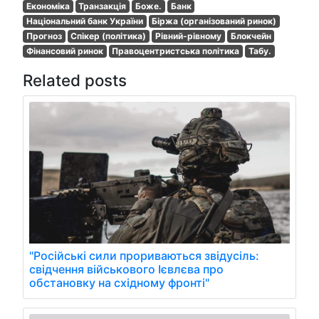
Економіка
Транзакція
Боже.
Банк
Національний банк України
Біржа (організований ринок)
Прогноз
Спікер (політика)
Рівний-рівному
Блокчейн
Фінансовий ринок
Правоцентристська політика
Табу.
Related posts
"Російські сили прориваються звідусіль:
свідчення військового Ієвлєва про
обстановку на східному фронті"