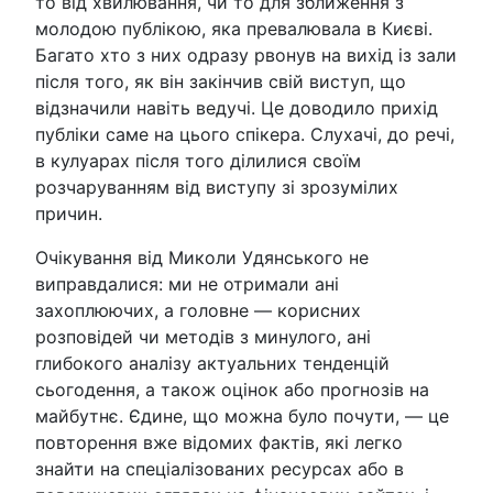
то від хвилювання, чи то для зближення з
молодою публікою, яка превалювала в Києві.
Багато хто з них одразу рвонув на вихід із зали
після того, як він закінчив свій виступ, що
відзначили навіть ведучі. Це доводило прихід
публіки саме на цього спікера. Слухачі, до речі,
в кулуарах після того ділилися своїм
розчаруванням від виступу зі зрозумілих
причин.
Очікування від Миколи Удянського не
виправдалися: ми не отримали ані
захоплюючих, а головне — корисних
розповідей чи методів з минулого, ані
глибокого аналізу актуальних тенденцій
сьогодення, а також оцінок або прогнозів на
майбутнє. Єдине, що можна було почути, — це
повторення вже відомих фактів, які легко
знайти на спеціалізованих ресурсах або в