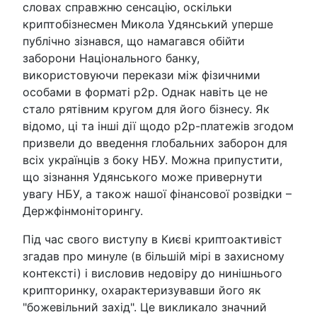
словах справжню сенсацію, оскільки
криптобізнесмен Микола Удянський уперше
публічно зізнався, що намагався обійти
заборони Національного банку,
використовуючи перекази між фізичними
особами в форматі p2p. Однак навіть це не
стало рятівним кругом для його бізнесу. Як
відомо, ці та інші дії щодо p2p-платежів згодом
призвели до введення глобальних заборон для
всіх українців з боку НБУ. Можна припустити,
що зізнання Удянського може привернути
увагу НБУ, а також нашої фінансової розвідки –
Держфінмоніторингу.
Під час свого виступу в Києві криптоактивіст
згадав про минуле (в більшій мірі в захисному
контексті) і висловив недовіру до нинішнього
крипторинку, охарактеризувавши його як
"божевільний захід". Це викликало значний