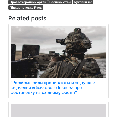
Правоохоронний орган
Воєнний стан
Буковий ліс
Підкарпатська Русь
Related posts
"Російські сили прориваються звідусіль:
свідчення військового Ієвлєва про
обстановку на східному фронті"