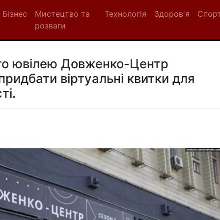
Бізнес
Мистецтво та
Технологія
Здоров'я
Спор
розваги
ого ювілею Довженко-Центр
придбати віртуальні квитки для
ті.