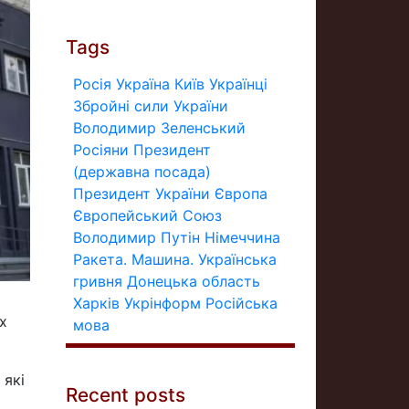
Tags
Росія
Україна
Київ
Українці
Збройні сили України
Володимир Зеленський
Росіяни
Президент
(державна посада)
Президент України
Європа
Європейський Союз
Володимир Путін
Німеччина
Ракета.
Машина.
Українська
гривня
Донецька область
Харків
Укрінформ
Російська
х
мова
 які
Recent posts