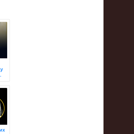
ду
.
их