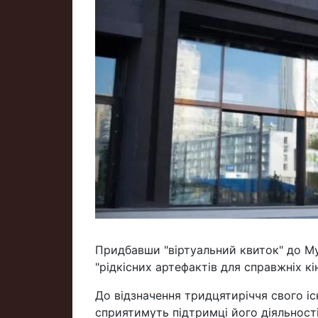
Придбавши "віртуальний квиток" до М
"рідкісних артефактів для справжніх кі
До відзначення тридцятиріччя свого іс
сприятимуть підтримці його діяльності