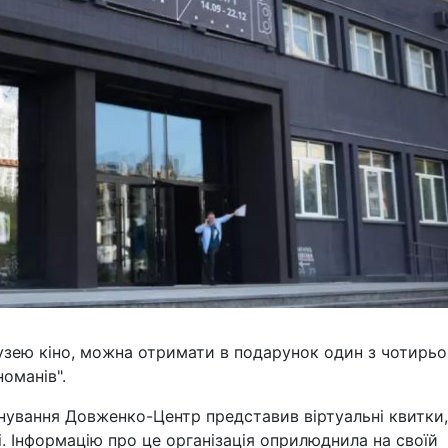
узею кіно, можна отримати в подарунок один з чотирьо
номанів".
нування Довженко-Центр представив віртуальні квитки,
. Інформацію про це організація оприлюднила на своїй