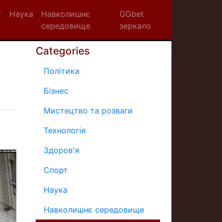
т
Наука
Навколишнє
GGbet
середовище
зеркало
Categories
Політика
Бізнес
Мистецтво та розваги
Технологія
Здоров'я
Спорт
Наука
Навколишнє середовище