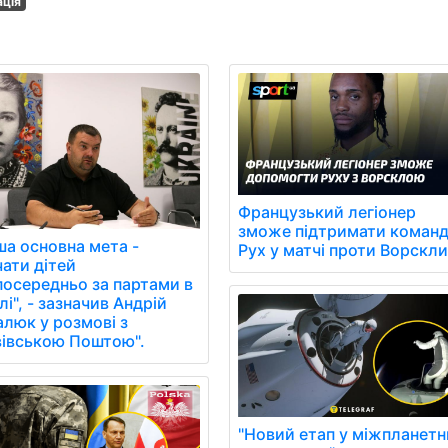
ація
Французький легіонер
зможе підтримати коман
ша основна мета -
Рух у матчі проти Ворскли
чати дітей
посередньо за партами в
і", - зазначив Андрій
алюк у розмові з
вівською Поштою".
"Новий етап у міжпланетн