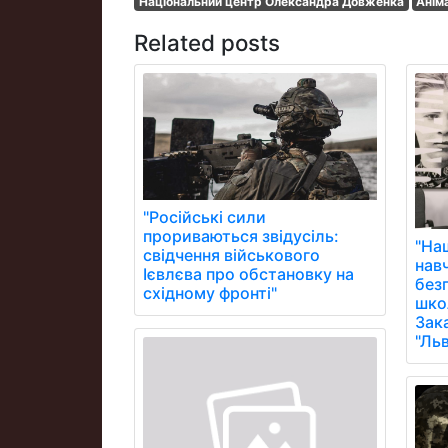
Національний центр Олександра Довженка
Анім
Related posts
"Російські сили
прориваються звідусіль:
"На
свідчення військового
нав
Ієвлєва про обстановку на
без
східному фронті"
школ
Зак
"Ль