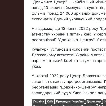
"Довженко-Центр" -- найбільший міжна
понад 10 тисяч найменувань художніх,
фільмів, понад 24 000 архівних докумен
експонатів. Єдиний український предст
Нагадаємо, що 13 липня 2022 року "Д
агентству України з питань кіно. У се
реорганізації "Довженко-Центру". У с
Культурні установи висловили протес
Державному агентстві України з питань
парламентський Комітет з гуманітарних
указ.
У жовтні 2022 року Центр Довженка з
законність наказу про реорганізацію. 
реорганізацію "Довженко-Центру" непр
господарський суд у Києві закрив дану
Україна
Київ
Президент України
Директор
Ф