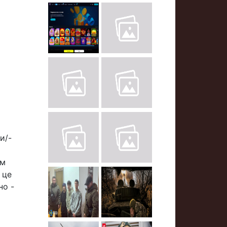
и/-
ім
 це
но -