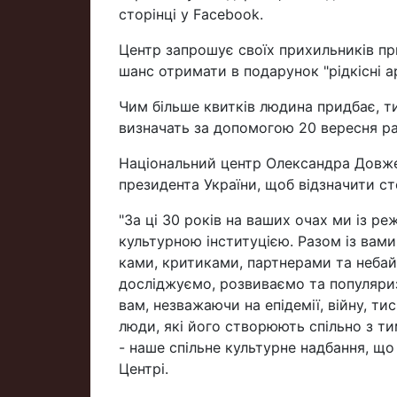
сторінці у Facebook.
Центр запрошує своїх прихильників пр
шанс отримати в подарунок "рідкісні а
Чим більше квитків людина придбає, 
визначать за допомогою 20 вересня р
Національний центр Олександра Довже
президента України, щоб відзначити с
"За ці 30 років на ваших очах ми із р
культурною інституцією. Разом із вам
ками, критиками, партнерами та небай
досліджуємо, розвиваємо та популяриз
вам, незважаючи на епiдeмії, вiйнy, т
люди, які його створюють спільно з тим
- наше спільне культурне надбання, що 
Центрі.