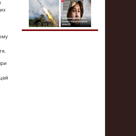
я
них
ому
тя.
при
 цей