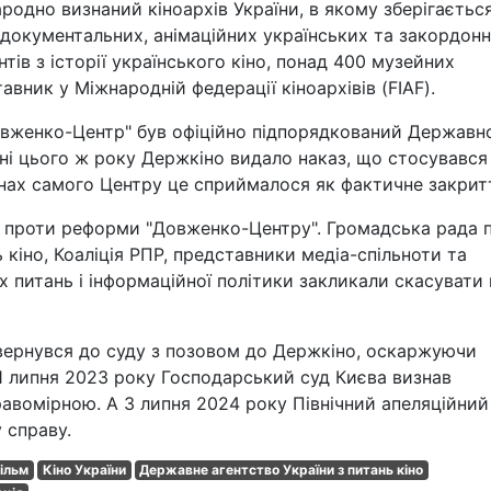
родно визнаний кіноархів України, в якому зберігаєтьс
 документальних, анімаційних українських та закордон
тів з історії українського кіно, понад 400 музейних
авник у Міжнародній федерації кіноархівів (FIAF).
овженко-Центр" був офіційно підпорядкований Державн
рпні цього ж року Держкіно видало наказ, що стосувався
тінах самого Центру це сприймалося як фактичне закрит
т проти реформи "Довженко-Центру". Громадська рада 
 кіно, Коаліція РПР, представники медіа-спільноти та
 питань і інформаційної політики закликали скасувати
вернувся до суду з позовом до Держкіно, оскаржуючи
11 липня 2023 року Господарський суд Києва визнав
авомірною. А 3 липня 2024 року Північний апеляційний
 справу.
ільм
Кіно України
Державне агентство України з питань кіно