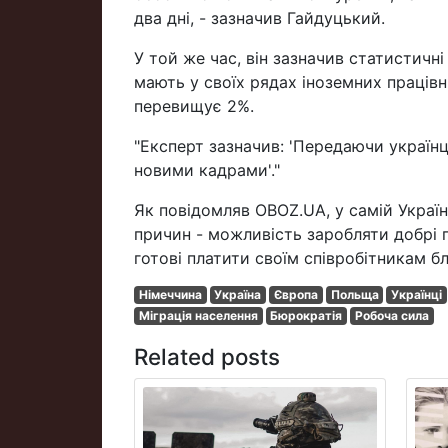
два дні, - зазначив Гайдуцький.
У той же час, він зазначив статистичні
мають у своїх рядах іноземних працівни
перевищує 2%.
"Експерт зазначив: 'Передаючи україн
новими кадрами'."
Як повідомляв OBOZ.UA, у самій Україн
причин - можливість заробляти добрі г
готові платити своїм співробітникам бл
Німеччина
Україна
Європа
Польща
Українці
Міграція населення
Бюрократія
Робоча сила
Related posts