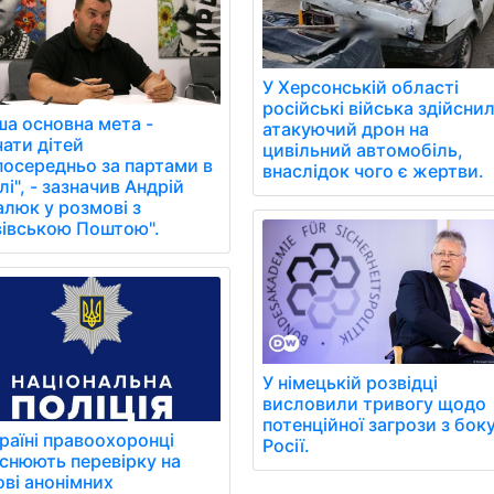
У Херсонській області
російські війська здійсни
ша основна мета -
атакуючий дрон на
чати дітей
цивільний автомобіль,
посередньо за партами в
внаслідок чого є жертви.
і", - зазначив Андрій
алюк у розмові з
вівською Поштою".
У німецькій розвідці
висловили тривогу щодо
потенційної загрози з бок
раїні правоохоронці
Росії.
йснюють перевірку на
ові анонімних