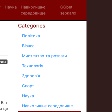
т
Наука
Навколишнє
GGbet
середовище
зеркало
Categories
Політика
Бізнес
Мистецтво та розваги
тика
Технологія
Здоров'я
Спорт
Наука
 Він
Навколишнє середовище
и це