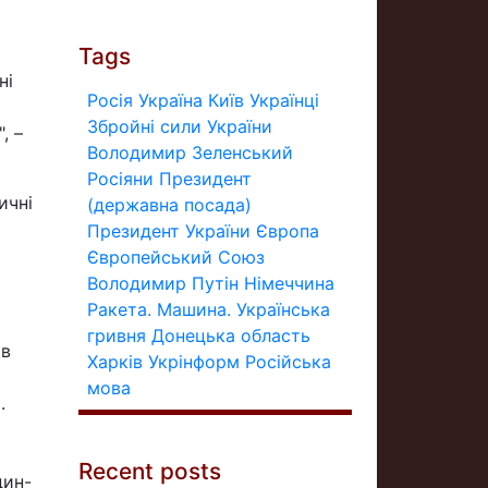
Tags
ні
Росія
Україна
Київ
Українці
Збройні сили України
, –
Володимир Зеленський
Росіяни
Президент
ичні
(державна посада)
Президент України
Європа
Європейський Союз
Володимир Путін
Німеччина
Ракета.
Машина.
Українська
гривня
Донецька область
 в
Харків
Укрінформ
Російська
мова
.
Recent posts
дин-