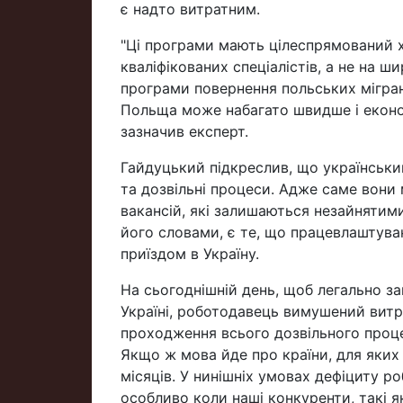
є надто витратним.
"Ці програми мають цілеспрямований х
кваліфікованих спеціалістів, а не на 
програми повернення польських мігрант
Польща може набагато швидше і економі
зазначив експерт.
Гайдуцький підкреслив, що українськ
та дозвільні процеси. Адже саме вони
вакансій, які залишаються незайнятим
його словами, є те, що працевлаштува
приїздом в Україну.
На сьогоднішній день, щоб легально з
Україні, роботодавець вимушений витра
проходження всього дозвільного проце
Якщо ж мова йде про країни, для яких 
місяців. У нинішніх умовах дефіциту р
особливо коли наші конкуренти, такі я