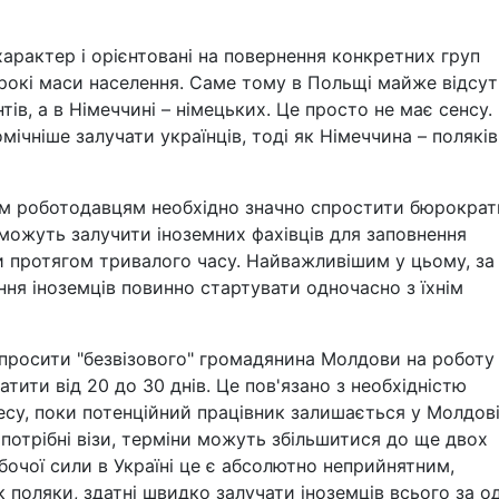
арактер і орієнтовані на повернення конкретних груп
широкі маси населення. Саме тому в Польщі майже відсут
ів, а в Німеччині – німецьких. Це просто не має сенсу.
чніше залучати українців, тоді як Німеччина – поляків"
им роботодавцям необхідно значно спростити бюрократ
 можуть залучити іноземних фахівців для заповнення
и протягом тривалого часу. Найважливішим у цьому, за
ння іноземців повинно стартувати одночасно з їхнім
апросити "безвізового" громадянина Молдови на роботу
тити від 20 до 30 днів. Це пов'язано з необхідністю
су, поки потенційний працівник залишається у Молдові
потрібні візи, терміни можуть збільшитися до ще двох
обочої сили в Україні це є абсолютно неприйнятним,
к поляки, здатні швидко залучати іноземців всього за о