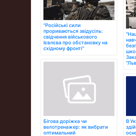
"Російські сили
прориваються звідусіль:
"На
свідчення військового
нав
Ієвлєва про обстановку на
без
східному фронті"
школ
Зак
"Ль
Бігова доріжка чи
В Ук
велотренажер: як вибрати
зді
оптимальний
осн