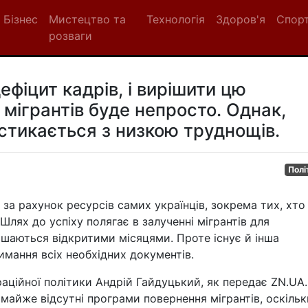
Бізнес
Мистецтво та
Технологія
Здоров'я
Спор
розваги
дефіцит кадрів, і вирішити цю
мігрантів буде непросто. Однак,
стикається з низкою труднощів.
Полі
за рахунок ресурсів самих українців, зокрема тих, хто
Шлях до успіху полягає в залученні мігрантів для
ишаються відкритими місяцями. Проте існує й інша
имання всіх необхідних документів.
аційної політики Андрій Гайдуцький, як передає ZN.UA.
 майже відсутні програми повернення мігрантів, оскільк