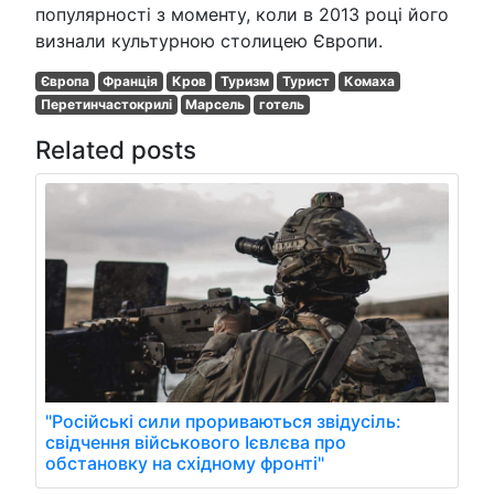
популярності з моменту, коли в 2013 році його
визнали культурною столицею Європи.
Європа
Франція
Кров
Туризм
Турист
Комаха
Перетинчастокрилі
Марсель
готель
Related posts
"Російські сили прориваються звідусіль:
свідчення військового Ієвлєва про
обстановку на східному фронті"