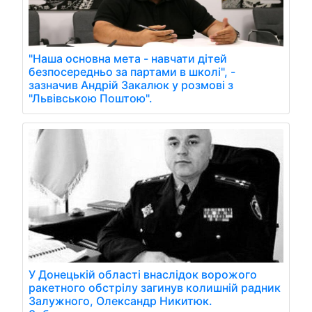
"Наша основна мета - навчати дітей
безпосередньо за партами в школі", -
зазначив Андрій Закалюк у розмові з
"Львівською Поштою".
У Донецькій області внаслідок ворожого
ракетного обстрілу загинув колишній радник
Залужного, Олександр Никитюк.