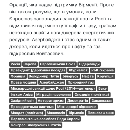
Франції, яка надає підтримку Вірменії. Проте
він також розуміє, що в умовах, коли
Євросоюз запровадив санкції проти Росії та
відмовився від імпорту її нафти і газу, країнам
необхідно знайти нові джерела енергетичних
ресурсів. Азербайджан стає одним із таких
джерел, коли йдеться про нафту та газ,
підкреслив Войтасевич.
Росія
Європа
Європейський Союз
Нідерланди
Президент (державна посада)
Журналіст
РБК-Україна
Франція
Володимир Путін
Білорусь
Нафта
Корупція
Права людини
Азербайджан
Природний газ
Міжнародні санкції щодо Росії (2014—дотепер)
Баку
Ільхам Алієв
Міграція населення
Опозиція (політика)
Західний світ
Авторитаризм
Демократія
Закавказзя
Президентська система
Міжнародні відносини
Мандат (політика)
Монополія
Вірменія
Повноваження
Парламентська асамблея Ради Європи
Конгрес Сполучених Штатів