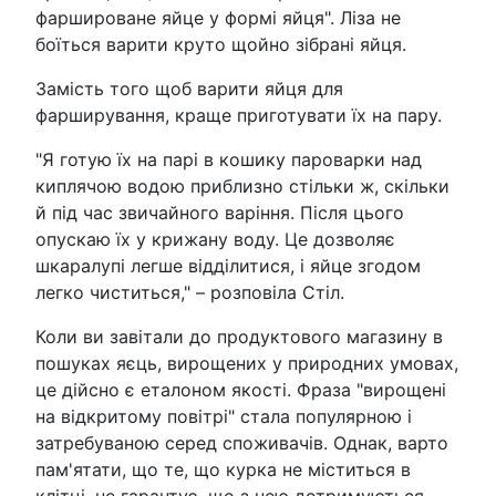
фаршироване яйце у формі яйця". Ліза не
боїться варити круто щойно зібрані яйця.
Замість того щоб варити яйця для
фарширування, краще приготувати їх на пару.
"Я готую їх на парі в кошику пароварки над
киплячою водою приблизно стільки ж, скільки
й під час звичайного варіння. Після цього
опускаю їх у крижану воду. Це дозволяє
шкаралупі легше відділитися, і яйце згодом
легко чиститься," – розповіла Стіл.
Коли ви завітали до продуктового магазину в
пошуках яєць, вирощених у природних умовах,
це дійсно є еталоном якості. Фраза "вирощені
на відкритому повітрі" стала популярною і
затребуваною серед споживачів. Однак, варто
пам'ятати, що те, що курка не міститься в
клітці, не гарантує, що з нею дотримуються