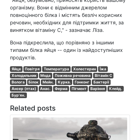
організму. Вони є відмінним джерелом
повноцінного білка і містять безліч корисних
речовин, необхідних для підтримки життя, за
винятком вітаміну С," - зазначає Ліза.
Вона підкреслила, що порівняно з іншими
типами білка яйця -- один із найдоступніших
продуктів.
Яйце
Повітря
Температура
Холестерин
Їжа
Холодильник
Мода
Поживна речовина
Вітамін С
Волога
Білок
Мейн.
Курка.
Гонконг
Бактерії
Ансер (птах)
Анас.
Ферма
Пігмент
Варіння
Клейд.
Бур'ян.
Related posts