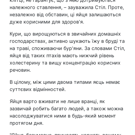
належного ставлення, – зауважила Стіл. Проте,
незалежно від обставин, ці яйця залишаються
дуже корисними для здоров'я.
Кури, що вирощуються в звичайних домашніх
господарствах, активно шукають їжу в бруді та
на траві, споживаючи бур'яни. За словами Стіл,
яйця від таких птахів мають нижчий рівень
холестерину та вищу концентрацію корисних
речовин.
В цілому, між цими двома типами яєць немає
суттєвих відмінностей.
Яйця варто вживати не лише вранці, як
зазвичай робить багато людей, а також можна
насолоджуватися ними в будь-який момент
протягом дня.
"Яйця, безумовно, приносять користь вашому