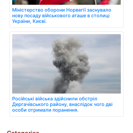
Міністерство оборони Норвегії заснувало
нову посаду військового аташе в столиці
України, Києві.
Російські війська здійснили обстріл
Дергачівського району, внаслідок чого дві
особи отримали поранення.