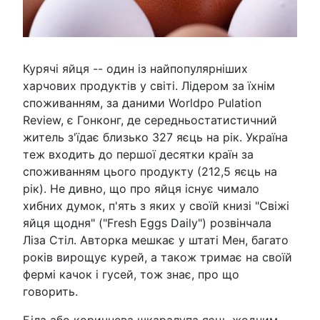
Курячі яйця -- один із найпопулярніших
харчових продуктів у світі. Лідером за їхнім
споживанням, за даними Worldpo Pulation
Review, є Гонконг, де середньостатистичний
житель з'їдає близько 327 яєць на рік. Україна
теж входить до першої десятки країн за
споживанням цього продукту (212,5 яєць на
рік). Не дивно, що про яйця існує чимало
хибних думок, п'ять з яких у своїй книзі "Свіжі
яйця щодня" ("Fresh Eggs Daily") розвінчала
Ліза Стіл. Авторка мешкає у штаті Мен, багато
років вирощує курей, а також тримає на своїй
фермі качок і гусей, тож знає, про що
говорить.
Біла або коричнева шкаралупа яєць жодним