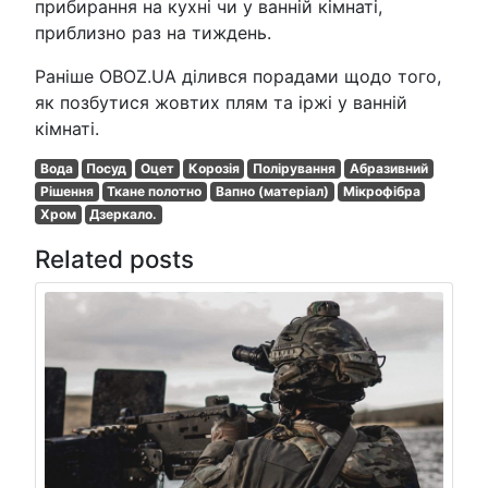
прибирання на кухні чи у ванній кімнаті,
приблизно раз на тиждень.
Раніше OBOZ.UA ділився порадами щодо того,
як позбутися жовтих плям та іржі у ванній
кімнаті.
Вода
Посуд
Оцет
Корозія
Полірування
Абразивний
Рішення
Ткане полотно
Вапно (матеріал)
Мікрофібра
Хром
Дзеркало.
Related posts