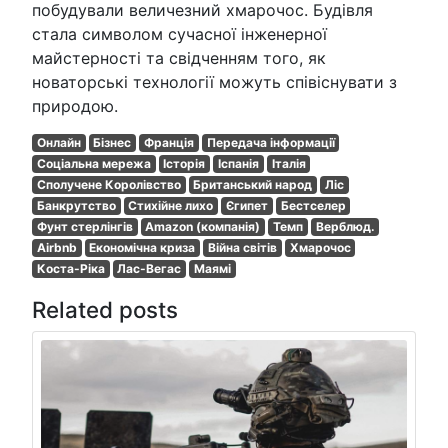
побудували величезний хмарочос. Будівля
стала символом сучасної інженерної
майстерності та свідченням того, як
новаторські технології можуть співіснувати з
природою.
Онлайн
Бізнес
Франція
Передача інформації
Соціальна мережа
Історія
Іспанія
Італія
Сполучене Королівство
Британський народ
Ліс
Банкрутство
Стихійне лихо
Єгипет
Бестселер
Фунт стерлінгів
Amazon (компанія)
Темп
Верблюд.
Airbnb
Економічна криза
Війна світів
Хмарочос
Коста-Ріка
Лас-Вегас
Маямі
Related posts