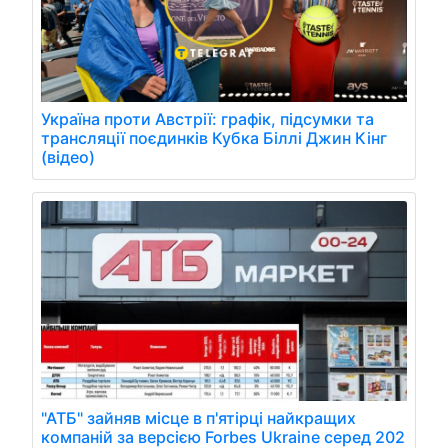
Україна проти Австрії: графік, підсумки та
трансляції поєдинків Кубка Біллі Джин Кінг
(відео)
"АТБ" зайняв місце в п'ятірці найкращих
компаній за версією Forbes Ukraine серед 202