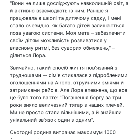
"Вони не лише досліджують навколишній світ, а
й активно взаємодіють із ним. Раніше я
працювала в школі та дитячому садку, і мені
стало очевидно, як багато дітей залишаються
поза увагою системи. Моя мета – забезпечити
своїм дітям можливість розвиватися у
власному ритмі, без суворих обмежень," –
ділиться Лора.
Звичайно, такий спосіб життя пов'язаний з
труднощами -- сім'я стикалася з підробленими
оголошеннями на Airbnb, отруйними зміями й
затримками рейсів. Але Лора впевнена, що все
це було того варте: "Погашення боргу за три
роки зняло величезний тягар з наших плечей.
Ми не просто стали вільнішими, а й знайшли
унікальний зв'язок один з одним".
Сьогодні родина витрачає максимум 1000