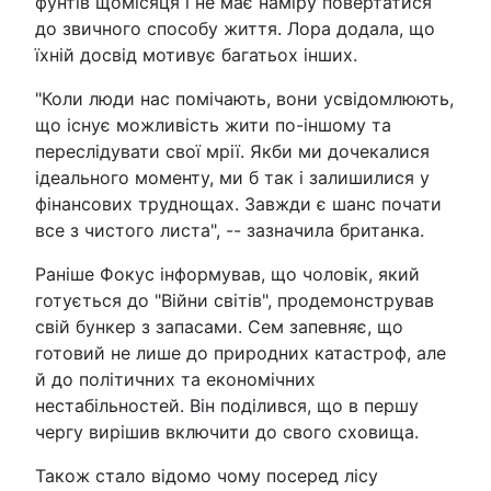
фунтів щомісяця і не має наміру повертатися
до звичного способу життя. Лора додала, що
їхній досвід мотивує багатьох інших.
"Коли люди нас помічають, вони усвідомлюють,
що існує можливість жити по-іншому та
переслідувати свої мрії. Якби ми дочекалися
ідеального моменту, ми б так і залишилися у
фінансових труднощах. Завжди є шанс почати
все з чистого листа", -- зазначила британка.
Раніше Фокус інформував, що чоловік, який
готується до "Війни світів", продемонстрував
свій бункер з запасами. Сем запевняє, що
готовий не лише до природних катастроф, але
й до політичних та економічних
нестабільностей. Він поділився, що в першу
чергу вирішив включити до свого сховища.
Також стало відомо чому посеред лісу