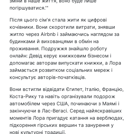
зміни в наше життя, воно буде лише
погіршуватися.'"
Після цього сім'я стала жити як цифрові
кочівники. Вони скоротили витрати, знявши
житло через Airbnb і займаючись наглядом за
будинками й вихованцями в обмін на
проживання. Подружжя знайшло роботу
онлайн: Девід керує книжковим бізнесом і
допомагає авторам випускати книжки, а Лора
займається розвитком соціальних мереж і
консультує авторів-початківців.
Вони встигли відвідати Єгипет, Італію, Францію,
Коста-Рику та навіть організували подорож
автомобілем через США, починаючи з Маямі і
закінчуючи в Лас-Вегасі. Серед найяскравіших
моментів Лора пригадує катання на верблюдах,
підкорення гірських вершин та занурення у
нові культурні традиції.