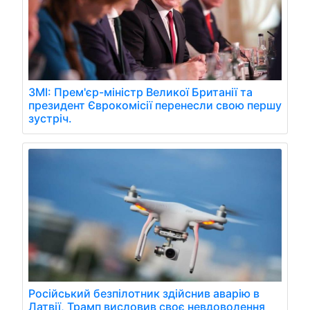
ЗМІ: Прем'єр-міністр Великої Британії та
президент Єврокомісії перенесли свою першу
зустріч.
Російський безпілотник здійснив аварію в
Латвії, Трамп висловив своє невдоволення