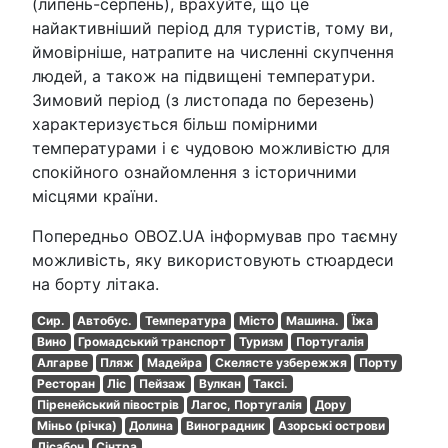
(липень-серпень), врахуйте, що це
найактивніший період для туристів, тому ви,
ймовірніше, натрапите на численні скупчення
людей, а також на підвищені температури.
Зимовий період (з листопада по березень)
характеризується більш помірними
температурами і є чудовою можливістю для
спокійного ознайомлення з історичними
місцями країни.
Попередньо OBOZ.UA інформував про таємну
можливість, яку використовують стюардеси
на борту літака.
Сир.
Автобус.
Температура
Місто
Машина.
Їжа
Вино
Громадський транспорт
Туризм
Португалія
Алгарве
Пляж
Мадейра
Скелясте узбережжя
Порту
Ресторан
Ліс
Пейзаж
Вулкан
Таксі.
Піренейський півострів
Лагос, Португалія
Дору
Міньо (річка)
Долина
Виноградник
Азорські острови
Лісабон
Сінтра