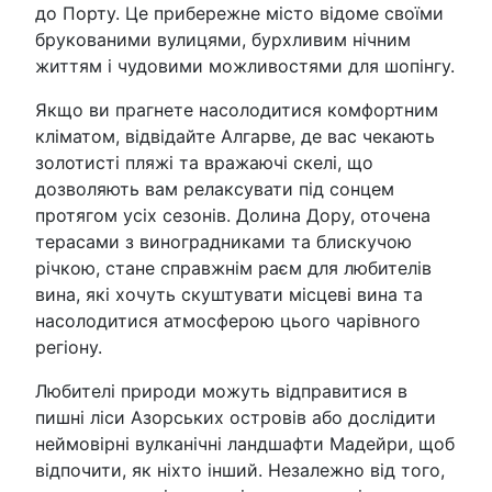
до Порту. Це прибережне місто відоме своїми
брукованими вулицями, бурхливим нічним
життям і чудовими можливостями для шопінгу.
Якщо ви прагнете насолодитися комфортним
кліматом, відвідайте Алгарве, де вас чекають
золотисті пляжі та вражаючі скелі, що
дозволяють вам релаксувати під сонцем
протягом усіх сезонів. Долина Дору, оточена
терасами з виноградниками та блискучою
річкою, стане справжнім раєм для любителів
вина, які хочуть скуштувати місцеві вина та
насолодитися атмосферою цього чарівного
регіону.
Любителі природи можуть відправитися в
пишні ліси Азорських островів або дослідити
неймовірні вулканічні ландшафти Мадейри, щоб
відпочити, як ніхто інший. Незалежно від того,