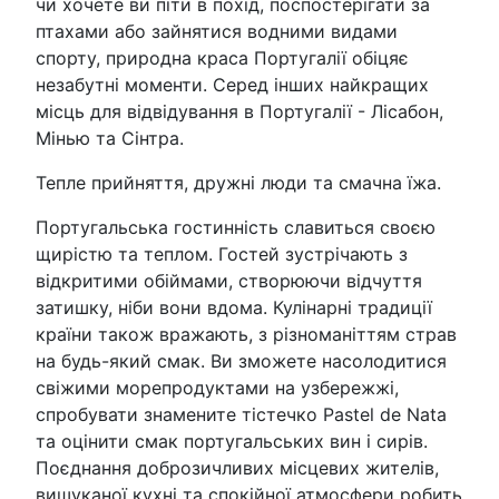
чи хочете ви піти в похід, поспостерігати за
птахами або зайнятися водними видами
спорту, природна краса Португалії обіцяє
незабутні моменти. Серед інших найкращих
місць для відвідування в Португалії - Лісабон,
Мінью та Сінтра.
Тепле прийняття, дружні люди та смачна їжа.
Португальська гостинність славиться своєю
щирістю та теплом. Гостей зустрічають з
відкритими обіймами, створюючи відчуття
затишку, ніби вони вдома. Кулінарні традиції
країни також вражають, з різноманіттям страв
на будь-який смак. Ви зможете насолодитися
свіжими морепродуктами на узбережжі,
спробувати знамените тістечко Pastel de Nata
та оцінити смак португальських вин і сирів.
Поєднання доброзичливих місцевих жителів,
вишуканої кухні та спокійної атмосфери робить