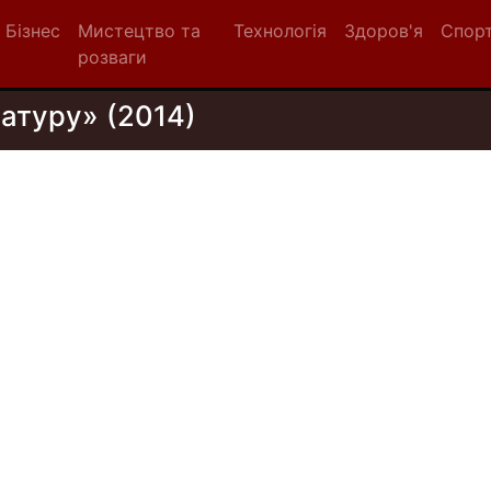
Бізнес
Мистецтво та
Технологія
Здоров'я
Спор
розваги
атуру» (2014)