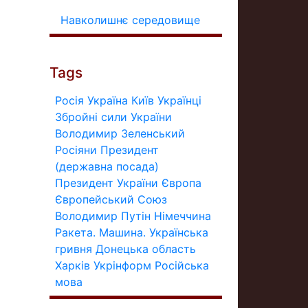
Навколишнє середовище
Tags
Росія
Україна
Київ
Українці
Збройні сили України
Володимир Зеленський
Росіяни
Президент
(державна посада)
Президент України
Європа
Європейський Союз
Володимир Путін
Німеччина
Ракета.
Машина.
Українська
гривня
Донецька область
Харків
Укрінформ
Російська
мова