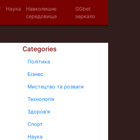
т
Наука
Навколишнє
GGbet
середовище
зеркало
Categories
Політика
Бізнес
Мистецтво та розваги
Технологія
Здоров'я
Спорт
Наука