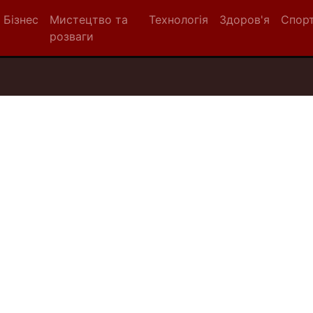
Бізнес
Мистецтво та
Технологія
Здоров'я
Спор
розваги