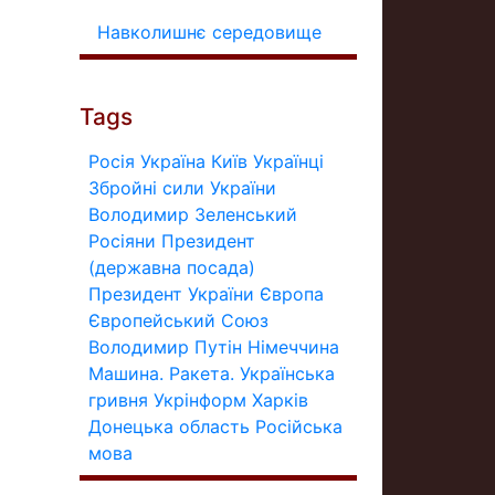
Навколишнє середовище
Tags
Росія
Україна
Київ
Українці
Збройні сили України
Володимир Зеленський
Росіяни
Президент
(державна посада)
Президент України
Європа
Європейський Союз
Володимир Путін
Німеччина
Машина.
Ракета.
Українська
гривня
Укрінформ
Харків
Донецька область
Російська
мова