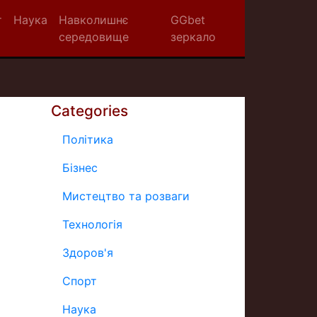
т
Наука
Навколишнє
GGbet
середовище
зеркало
Categories
Політика
Бізнес
Мистецтво та розваги
Технологія
Здоров'я
Спорт
Наука