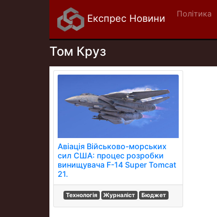
Політика
Експрес Новини
Том Круз
Авіація Військово-морських
сил США: процес розробки
винищувача F-14 Super Tomcat
21.
Технологія
Журналіст
Бюджет