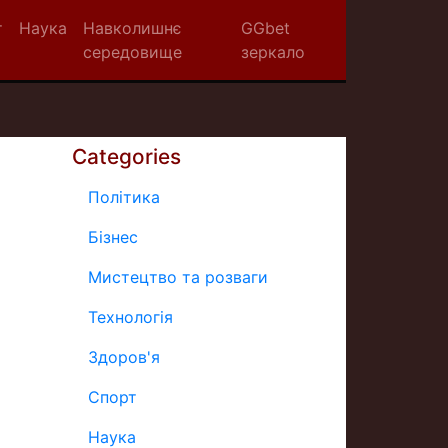
т
Наука
Навколишнє
GGbet
середовище
зеркало
Categories
Політика
Бізнес
Мистецтво та розваги
Технологія
Здоров'я
Спорт
Наука