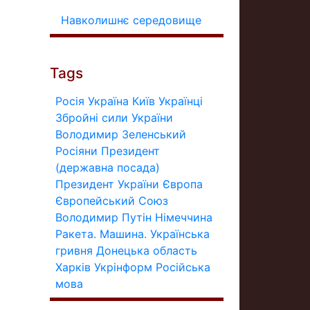
Навколишнє середовище
Tags
Росія
Україна
Київ
Українці
Збройні сили України
Володимир Зеленський
Росіяни
Президент
(державна посада)
Президент України
Європа
Європейський Союз
Володимир Путін
Німеччина
Ракета.
Машина.
Українська
гривня
Донецька область
Харків
Укрінформ
Російська
мова