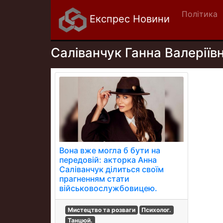
Політика
Експрес Новини
Саліванчук Ганна Валеріїв
Вона вже могла б бути на
передовій: акторка Анна
Саліванчук ділиться своїм
прагненням стати
військовослужбовицею.
Мистецтво та розваги
Психолог.
Танцюй.