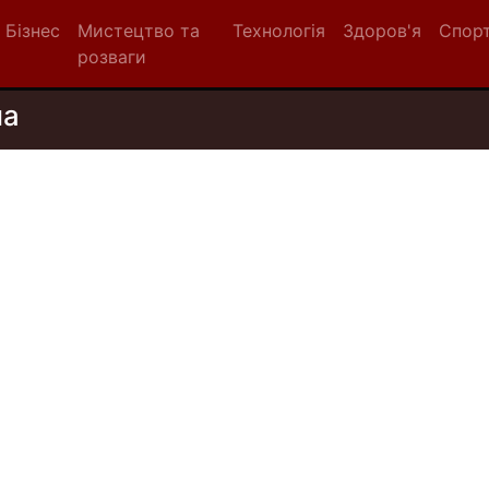
Бізнес
Мистецтво та
Технологія
Здоров'я
Спор
розваги
на