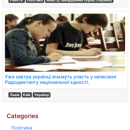
Ракета.
Політика
Міністр закордонних справ (Україна)
Уже завтра українці візьмуть участь у написанні
Радіодиктанту національної єдності.
Львів
Київ
Українці
Categories
Політика