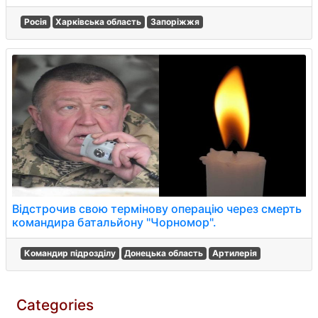
Росія
Харківська область
Запоріжжя
Відстрочив свою термінову операцію через смерть
командира батальйону "Чорномор".
Командир підрозділу
Донецька область
Артилерія
Categories