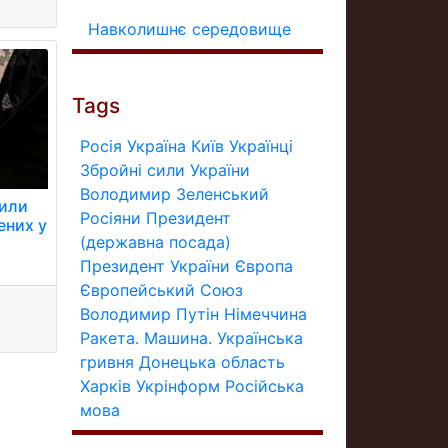
Навколишнє середовище
Tags
Росія
Україна
Київ
Українці
Збройні сили України
Володимир Зеленський
тили
Росіяни
Президент
ених у
(державна посада)
.
Президент України
Європа
Європейський Союз
Володимир Путін
Німеччина
Ракета.
Машина.
Українська
гривня
Донецька область
Харків
Укрінформ
Російська
мова