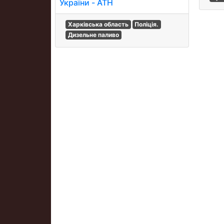
України - АТН
Харківська область
Поліція.
Дизельне паливо