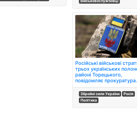
Військовослужбовці
Російські військові стра
трьох українських полон
районі Торецького,
повідомляє прокуратура
Збройні сили України
Росія
Політика