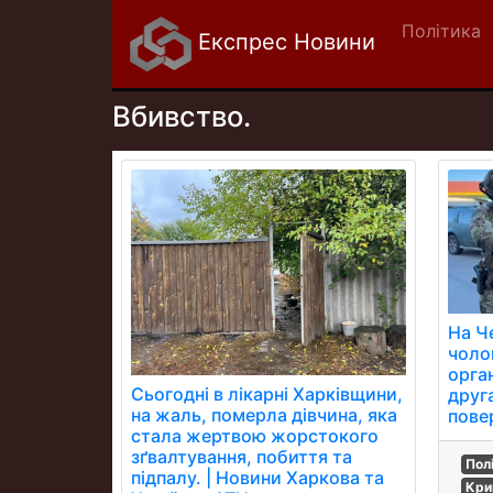
Політика
Експрес Новини
Вбивство.
На Ч
чоло
орга
Сьогодні в лікарні Харківщини,
друг
на жаль, померла дівчина, яка
пове
стала жертвою жорстокого
зґвалтування, побиття та
Пол
підпалу. | Новини Харкова та
Кри