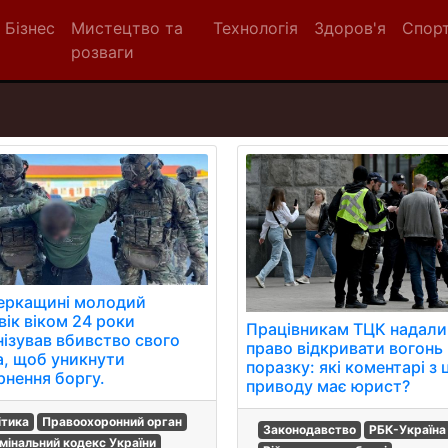
Бізнес
Мистецтво та
Технологія
Здоров'я
Спор
розваги
еркащині молодий
вік віком 24 роки
Працівникам ТЦК надали
нізував вбивство свого
право відкривати вогонь
а, щоб уникнути
поразку: які коментарі з 
рнення боргу.
приводу має юрист?
ітика
Правоохоронний орган
Законодавство
РБК-Україна
мінальний кодекс України