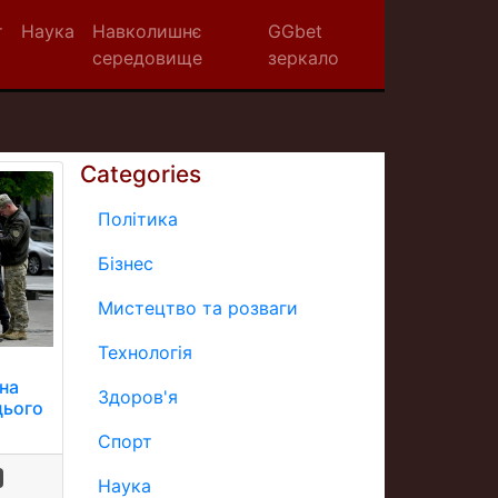
т
Наука
Навколишнє
GGbet
середовище
зеркало
Categories
Політика
Бізнес
Мистецтво та розваги
Технологія
 на
Здоров'я
цього
Спорт
Наука