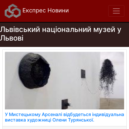
Експрес Новини
Львівський національний музей у
Львові
У Мистецькому Арсеналі відбудеться індивідуальна
виставка художниці Олени Турянської.