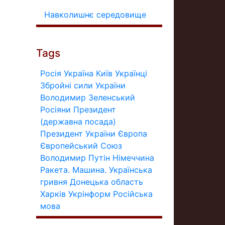
Навколишнє середовище
Tags
Росія
Україна
Київ
Українці
Збройні сили України
Володимир Зеленський
Росіяни
Президент
(державна посада)
Президент України
Європа
Європейський Союз
Володимир Путін
Німеччина
Ракета.
Машина.
Українська
гривня
Донецька область
Харків
Укрінформ
Російська
мова