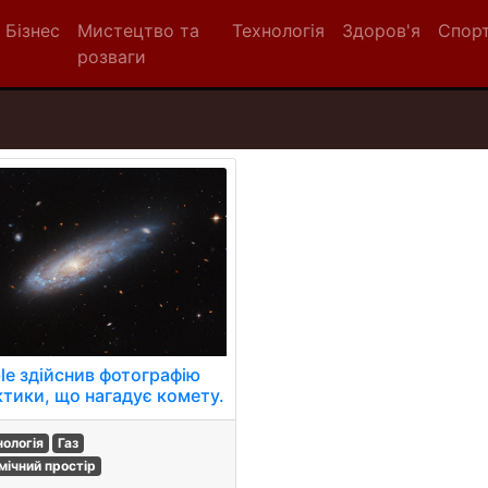
Бізнес
Мистецтво та
Технологія
Здоров'я
Спор
розваги
le здійснив фотографію
ктики, що нагадує комету.
нологія
Газ
мічний простір