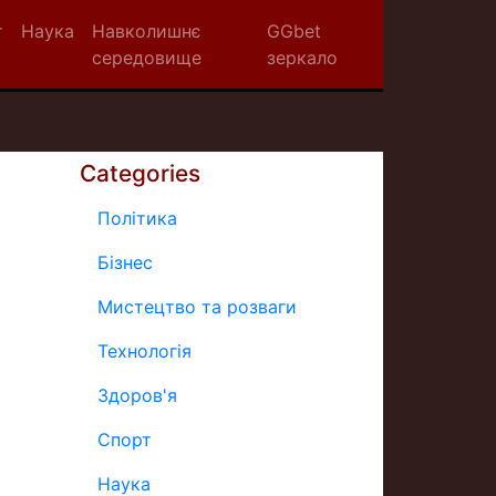
т
Наука
Навколишнє
GGbet
середовище
зеркало
Categories
Політика
Бізнес
Мистецтво та розваги
Технологія
Здоров'я
Спорт
Наука