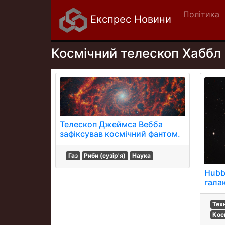
Політика
Експрес Новини
Космічний телескоп Хаббл
Телескоп Джеймса Вебба
зафіксував космічний фантом.
Газ
Риби (сузір'я)
Наука
Hubb
гала
Тех
Кос