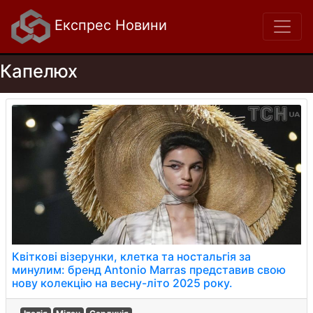
Експрес Новини
Капелюх
Квіткові візерунки, клетка та ностальгія за
минулим: бренд Antonio Marras представив свою
нову колекцію на весну-літо 2025 року.