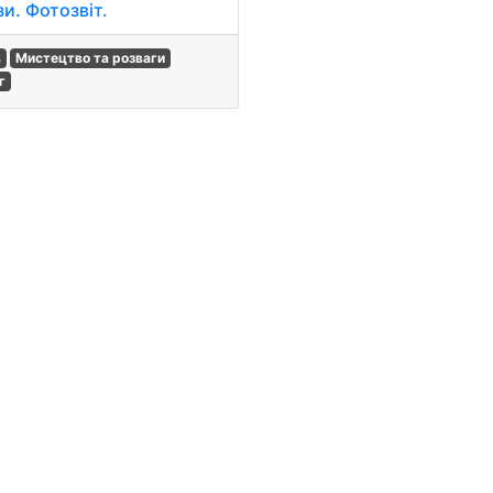
и. Фотозвіт.
в
Мистецтво та розваги
г