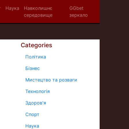
т
Наука
Навколишнє
GGbet
середовище
зеркало
Categories
Політика
Бізнес
Мистецтво та розваги
Технологія
Здоров'я
Спорт
Наука