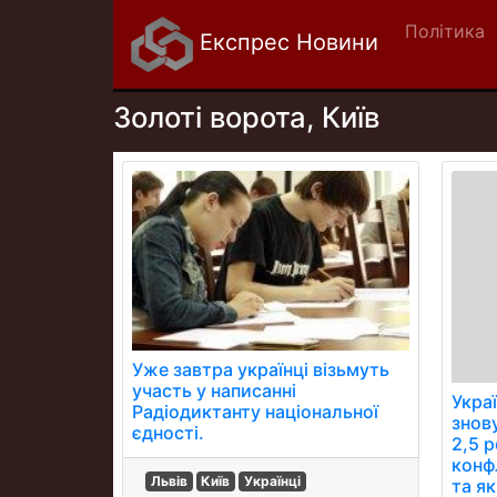
Політика
Експрес Новини
Золоті ворота, Київ
Уже завтра українці візьмуть
участь у написанні
Укра
Радіодиктанту національної
знову
єдності.
2,5 р
конф
Львів
Київ
Українці
та як