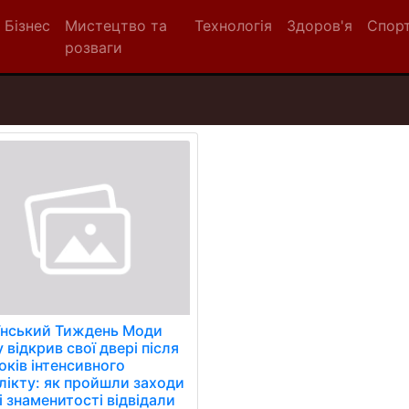
Бізнес
Мистецтво та
Технологія
Здоров'я
Спор
розваги
їнський Тиждень Моди
 відкрив свої двері після
оків інтенсивного
лікту: як пройшли заходи
і знаменитості відвідали