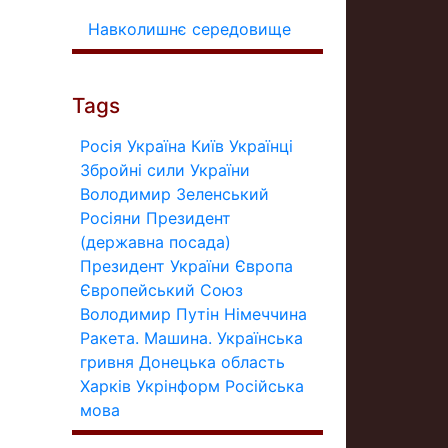
Навколишнє середовище
Tags
Росія
Україна
Київ
Українці
Збройні сили України
Володимир Зеленський
Росіяни
Президент
(державна посада)
Президент України
Європа
Європейський Союз
Володимир Путін
Німеччина
Ракета.
Машина.
Українська
гривня
Донецька область
Харків
Укрінформ
Російська
мова