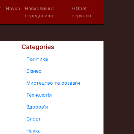
т
Наука
Навколишнє
GGbet
середовище
зеркало
Categories
Політика
Бізнес
Мистецтво та розваги
Технологія
Здоров'я
Спорт
Наука