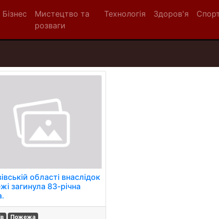
Бізнес
Мистецтво та
Технологія
Здоров'я
Спор
розваги
івській області внаслідок
жі загинула 83-річна
а.
ів
Пожежа