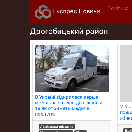
Політика
Експрес Новини
Дрогобицький район
В Україні відкрилася перша
мобільна аптека: де її знайти
У Льв
та як отримати медичні
поже
послуги.
жінк
Львівська область
Льв