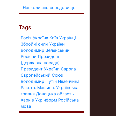
Навколишнє середовище
Tags
Росія
Україна
Київ
Українці
Збройні сили України
Володимир Зеленський
Росіяни
Президент
(державна посада)
Президент України
Європа
Європейський Союз
Володимир Путін
Німеччина
Ракета.
Машина.
Українська
гривня
Донецька область
Харків
Укрінформ
Російська
мова