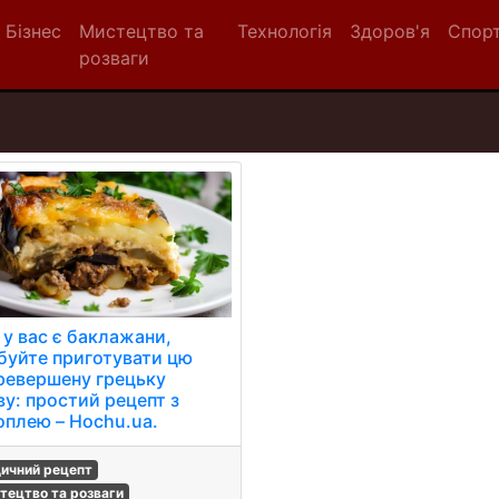
Бізнес
Мистецтво та
Технологія
Здоров'я
Спор
розваги
 у вас є баклажани,
буйте приготувати цю
ревершену грецьку
ву: простий рецепт з
оплею – Hochu.ua.
ичний рецепт
тецтво та розваги