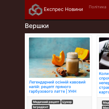
Політика
Експрес Новини
Вершки
Коли
спро
Легендарний осінній кавовий
непе
напій: рецепт пряного
стра
гарбузового латте | УНН
карт
Медичний рецепт
Цукор
Мед
Інгредієнт
Мис