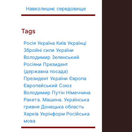
Навколишнє середовище
Tags
Росія
Україна
Київ
Українці
Збройні сили України
Володимир Зеленський
Росіяни
Президент
(державна посада)
Президент України
Європа
Європейський Союз
Володимир Путін
Німеччина
Ракета.
Машина.
Українська
гривня
Донецька область
Харків
Укрінформ
Російська
мова