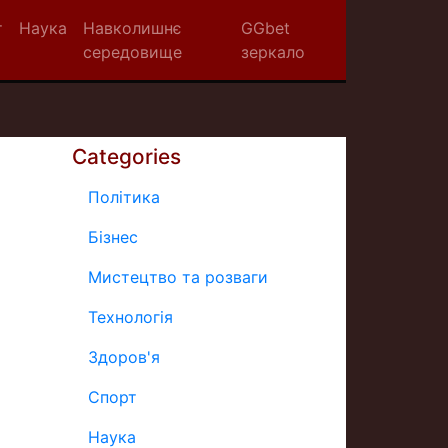
т
Наука
Навколишнє
GGbet
середовище
зеркало
Categories
Політика
Бізнес
Мистецтво та розваги
Технологія
Здоров'я
Спорт
Наука