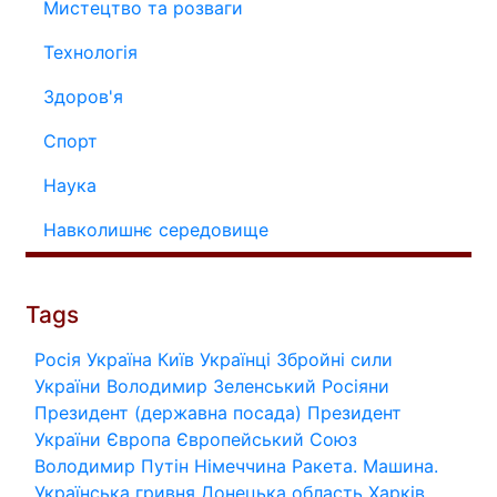
Мистецтво та розваги
Технологія
Здоров'я
Спорт
Наука
Навколишнє середовище
Tags
Росія
Україна
Київ
Українці
Збройні сили
України
Володимир Зеленський
Росіяни
Президент (державна посада)
Президент
України
Європа
Європейський Союз
Володимир Путін
Німеччина
Ракета.
Машина.
Українська гривня
Донецька область
Харків