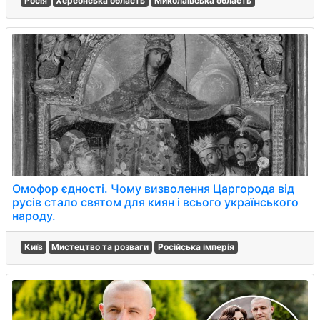
Росія
Херсонська область
Миколаївська область
Омофор єдності. Чому визволення Царгорода від
русів стало святом для киян і всього українського
народу.
Київ
Мистецтво та розваги
Російська імперія