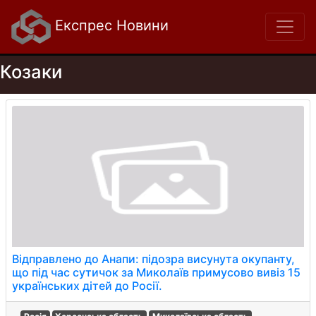
Експрес Новини
Козаки
Відправлено до Анапи: підозра висунута окупанту,
що під час сутичок за Миколаїв примусово вивіз 15
українських дітей до Росії.