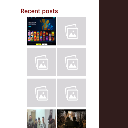
Recent posts